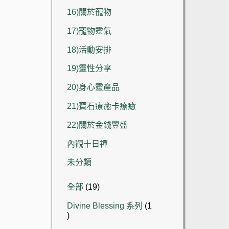
16)關於寵物
17)寵物靈氣
18)活動安排
19)靈性分享
20)身心靈產品
21)寶石療癒卡療癒
22)關於金錢豐盛
內觀十日禪
未分類
19
全部
19
個
Divine Blessing 系列
1
產
1
品
個