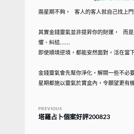
兩星期不夠，⠀客人的客人就自己找上門
⠀
其實金錢靈氣並非提昇你的財運，⠀而是
懼、糾結……⠀
即使順境逆境，都能安然面對，活在當下
⠀
金錢靈氣會先幫你淨化，解開一些不必
星期都施以靈氣於寶盒內，令願望更有機
⠀⠀
PREVIOUS
塔羅占卜個案好評200823