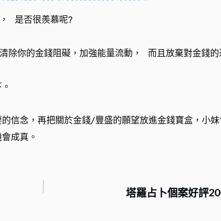
，⠀是否很羨慕呢?⠀
清除你的金錢阻礙，加強能量流動，⠀而且放棄對金錢的
。⠀
要的信念，再把關於金錢/豐盛的願望放進金錢寶盒，小妹
會成真。⠀⠀
塔羅占卜個案好評200