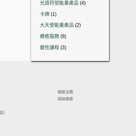
4
光語符號能量產品
4
產
個
1
品
卡牌
1
產
個
品
2
大天使能量產品
2
產
個
品
9
療癒服務
9
產
個
品
3
靈性課程
3
產
個
品
產
品
催眠治療
頌缽療癒
) 