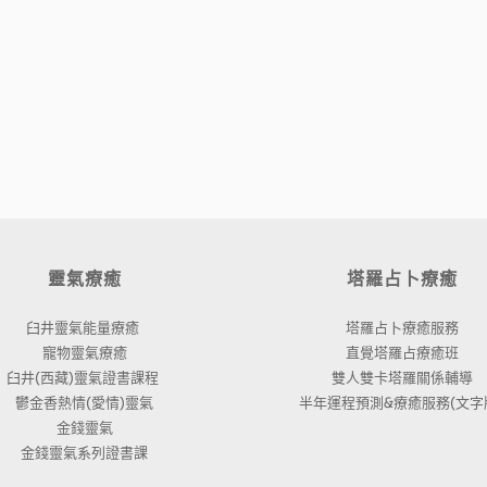
靈氣療癒
塔羅占卜療癒
臼井靈氣能量療癒 
塔羅占卜療癒服務
寵物靈氣療癒
直覺塔羅占療癒班
臼井(西藏)靈氣證書課程 
雙人雙卡塔羅關係輔導
鬱金香熱情(愛情)靈氣
半年運程預測&療癒服務(文字版
金錢靈氣
金錢靈氣系列證書課