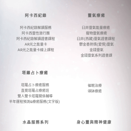
阿卡西紀錄
靈氣療癒
阿卡西紀錄解讀服務
臼井靈氣能量療癒 
阿卡西靈性旅行團
寵物靈氣療癒
阿卡西紀錄解讀證書課程
臼井(西藏)靈氣證書課程 
AR光之能量卡
鬱金香熱情(愛情)靈氣
AR光之能量卡線上課程
金錢靈氣
金錢靈氣系列證書課
塔羅占卜療癒
塔羅占卜療癒服務
催眠治療
直覺塔羅占療癒班
頌缽療癒
雙人雙卡塔羅關係輔導
半年運程預測&療癒服務(文字版) 
水晶服務系列
身心靈與精神健康