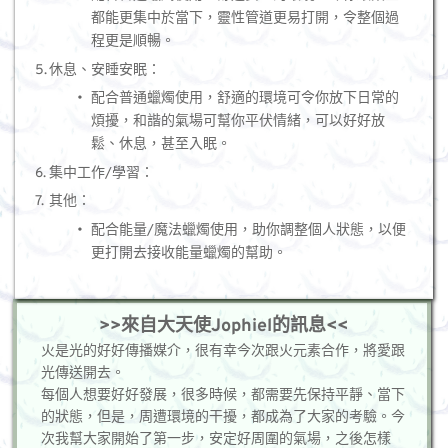
都能更集中於當下，靈性管道更易打開，令整個過
程更是順暢。
休息、安睡安眠：
配合普通蠟燭使用，舒適的環境可令你放下日常的
煩擾，和諧的氣場可幫你平伏情緒，可以好好放
鬆、休息，甚至入眠。 
集中工作/學習：
其他：
配合能量/魔法蠟燭使用，助你調整個人狀態，以便
更打開去接收能量蠟燭的幫助。
>>來自大天使Jophiel的訊息<<
火是光的好好傳播媒介，很有幸今次跟火元素合作，將愛跟
光傳送開去。
每個人想要好好發展，很多時候，都需要先保持平靜、當下
的狀態，但是，周遭環境的干擾，都成為了大家的考驗。今
次我幫大家開始了第一步，安定好周圍的氣場，之後怎樣