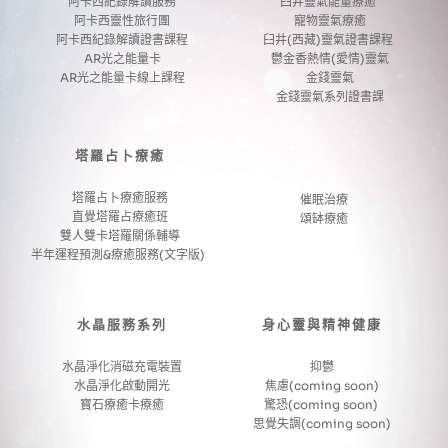
阿卡西紀錄解讀服務
臼井靈氣能量療癒 
阿卡西靈性旅行團
寵物靈氣療癒
阿卡西紀錄解讀證書課程
臼井(西藏)靈氣證書課程 
AR光之能量卡
鬱金香熱情(愛情)靈氣
AR光之能量卡線上課程
金錢靈氣
金錢靈氣系列證書課
塔羅占卜療癒
塔羅占卜療癒服務
催眠治療
直覺塔羅占療癒班
頌缽療癒
雙人雙卡塔羅關係輔導
半年運程預測&療癒服務(文字版) 
水晶服務系列
身心靈與精神健康
水晶淨化消磁充電裝置
抑鬱
水晶淨化啟動開光
焦慮(coming soon)
寶石療癒卡療癒
驚恐(coming soon) 
思覺失調(coming soon)