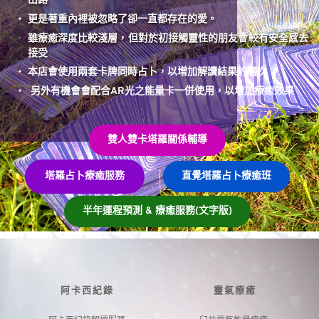
出路
更是著重內裡被忽略了卻一直都存在的愛。
雖療癒深度比較淺層，但對於初接觸靈性的朋友會較有安全感去
接受
本店會使用兩套卡牌同時占卜，以增加解讀結果的層次
 另外有機會會配合AR光之能量卡一併使用，以增加療癒效果
雙人雙卡塔羅關係輔導
塔羅占卜療癒服務
​直覺塔羅占卜療癒班
半年運程預測 & 療癒服務(文字版)
阿卡西紀錄
靈氣療癒