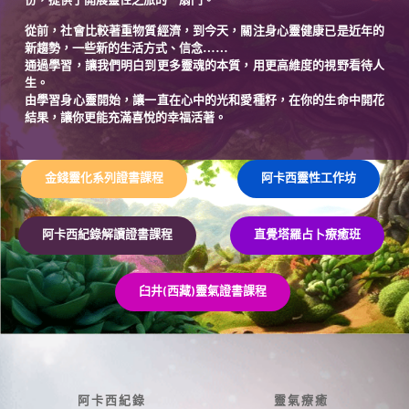
份，提供了開展靈性之旅的一扇門。 
從前，社會比較著重物質經濟，到今天，關注身心靈健康已是近年的
新趨勢，一些新的生活方式、信念……
通過學習，讓我們明白到更多靈魂的本質，用更高維度的視野看待人
生。 
由學習身心靈開始，讓一直在心中的光和愛種籽，在你的生命中開花
結果，讓你更能充滿喜悅的幸福活著。
金錢靈化系列證書課程
阿卡西靈性工作坊
阿卡西紀錄解讀證書課程
直覺塔羅占卜療癒班
臼井(西藏)靈氣證書課程
阿卡西紀錄
靈氣療癒