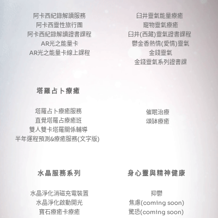
阿卡西紀錄解讀服務
臼井靈氣能量療癒 
阿卡西靈性旅行團
寵物靈氣療癒
阿卡西紀錄解讀證書課程
臼井(西藏)靈氣證書課程 
AR光之能量卡
鬱金香熱情(愛情)靈氣
AR光之能量卡線上課程
金錢靈氣
金錢靈氣系列證書課
塔羅占卜療癒
塔羅占卜療癒服務
催眠治療
直覺塔羅占療癒班
頌缽療癒
雙人雙卡塔羅關係輔導
半年運程預測&療癒服務(文字版) 
水晶服務系列
身心靈與精神健康
水晶淨化消磁充電裝置
抑鬱
水晶淨化啟動開光
焦慮(coming soon)
寶石療癒卡療癒
驚恐(coming soon) 