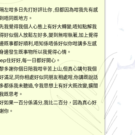
隔左咁多日先打好評比你 ,但都因為咁我先有感
到唔同既地方。
先我覺得我個人心態上有好大轉變,唔知點解我
得好似個人放鬆左好多,變到無咁執著,加上覺得
邊既事都好順利,唔知係唔係好似你咁講多左感
身邊發生既事物所以我覺得心情。
eep住好好,每一日都好開心。
黎多謝你個日陪我咁辛苦上山,但真心講句我個
好滿足,同你相處好似同朋友相處咁,你講既說話
多都係我未聽過,令我思想上有好大既改變,擴闊
我既思考。
好如果一百分係滿分,我比二百分，因為真心好
謝你。