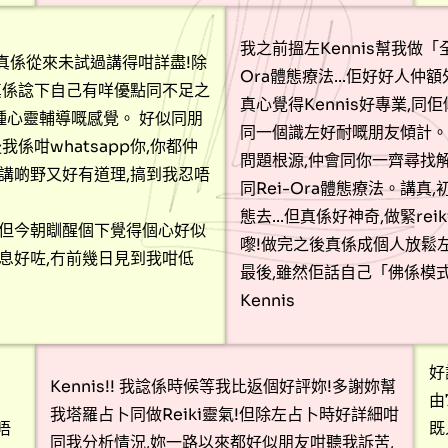
我之前搵左Kennis幫我做「全
真係從來未試過講得咁詳盡!除
Ora體態療法...佢好好人仲
真係諗下自己有咩優點同不足之
真心覺得Kennis好專業,
一種心靈輔導嘅感覺。 好似同朋
同一個識左好耐嘅朋友傾計。
係咁whatsapp你,你都仲
問題根源,仲會同你一齊尋找解決
講啲野又好有道理,搞到我忍唔
同Rei-Ora體態療法。講
態去...但真係好神奇,做緊r
,但今朝瞓醒個下覺得個心好似
嚟!做完之後真係成個人放鬆
息好咗,冇前幾日見到我咁低
最後,雖然佢話自己「佛係模式運
Kennis
好
Kennis!! 我諗係時候等我比返個好評妳!多謝妳幫
由
我塔羅占卜同做Reiki靈氣!但除左占卜時好詳細咁
唔
既
同我分析情況,妳一路以來都好似朋友咁聽我訴苦,