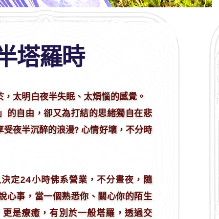
半塔羅時 
於，太明白夜半失眠、太煩惱的感覺。⠀
」的自由，卻又為打結的思緒獨自在悲
享受夜半沉醉的浪漫? 心情好壞，不分時
決定24小時佛系營業，不分晝夜，
隨
說心事，當一個熟悉你、關心你的陌生
，更是療癒，有別於一般塔羅，透過交