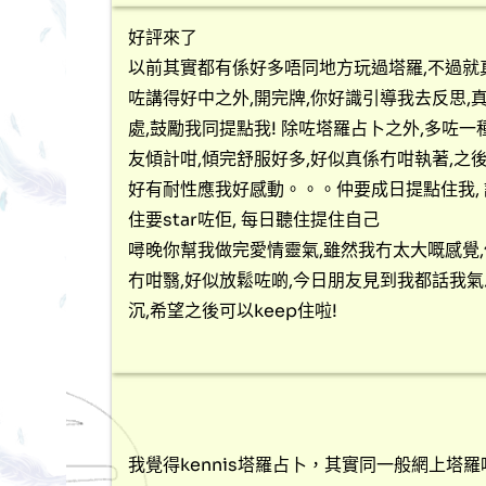
好評來了
以前其實都有係好多唔同地方玩過塔羅,不過就
咗講得好中之外,開完牌,你好識引導我去反思,
處,鼓勵我同提點我! 除咗塔羅占卜之外,多咗
友傾計咁,傾完舒服好多,好似真係冇咁執著,之後我
好有耐性應我好感動。。。仲要成日提點住我, 
住要star咗佢, 每日聽住提住自己
噚晚你幫我做完愛情靈氣,雖然我冇太大嘅感覺
冇咁翳,好似放鬆咗啲,今日朋友見到我都話我氣
沉,希望之後可以keep住啦!
我覺得kennis塔羅占卜，其實同一般網上塔羅