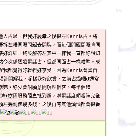
他人占過，但我好慶幸之後搵左Kennis占。將
野拆左唔同嘅問題去開牌，而每個問題開嘅牌同
準好詳細，終於解答左其中一樣我一直都好想知
然今次係透過電話占，但都同面占一樣咁準。成
程我都覺得好輕鬆好享受，因為Kennis會當自
咁傾計開解我，呢樣我好欣賞，之前占過嗰d通常
就完，好少會咁願意開解埋個客。每半個鐘
嘅開牌+樹窿服務簡直抵到爛，喺電話度傾嗰陣完全
傾左幾耐俾幾多錢。之後再有其他煩惱都會搵番
占