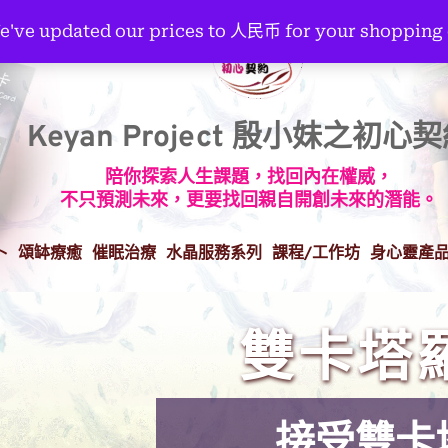
We've updated our prices to 人民币 for your shopping
Keyan Project 殷小妹之初心
陪你探索人生課題，找回內在權威，
不只預測未來，更要找回親自開創未來的潛能。
卜
頌缽療癒
催眠治療
水晶服務系列
課程/工作坊
身心靈產
雙卡塔
接受雙卡