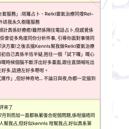
套服務」:塔羅占卜、Reiki靈氣治療同埋Rei-
額外送我永久樹窿服務
同佢傾計真係好療癒!雖然係隔住電話占卜,但感覺係
佢會從多角度同你分析件事, 引導你面對事情同
方案!之後去搵Kennis幫我做Reiki靈氣治療
真,初初自己真係半信半疑,抱住一個「試下囉」嘅心
eiki嘅時候個腦不斷浮出好多畫面,跟住直頭喊咗出
左好多,諗通左好多嘢咁。
作」,但好神奇地... 不論日與夜,你都一定搵到
評來了
7月到而加一直都執著復合呢個問題,係咁搵唔同
人幫我占,但好似kennis 咁幫我占,好似真系第