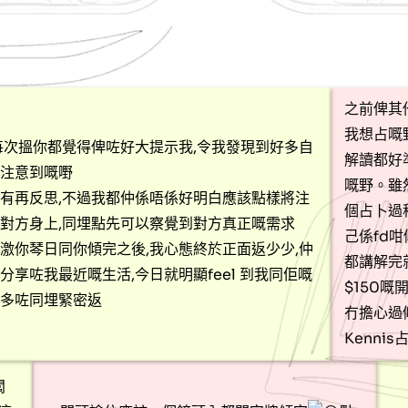
之前俾其
我想占嘅
每次搵你都覺得俾咗好大提示我,令我發現到好多自
解讀都好
注意到嘅嘢
嘅野。雖
有再反思,不過我都仲係唔係好明白應該點樣將注
個占卜過
對方身上,同埋點先可以察覺到對方真正嘅需求
己係fd
激你琴日同你傾完之後,我心態終於正面返少少,仲
都講解完
分享咗我最近嘅生活,今日就明顯feel 到我同佢嘅
$150
多咗同埋緊密返
冇擔心過
Kennis
闆