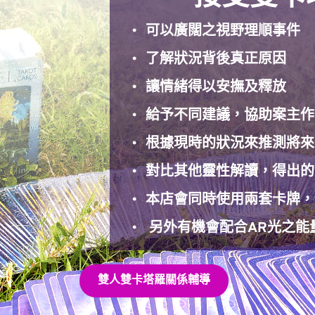
可以廣闊之視野理順事件
了解狀況背後真正原因
讓情緒得以安撫及釋放
給予不同建議，協助案主作
根據現時的狀況來推測將來
對比其他靈性解讀，得出的
本店會同時使用兩套卡牌，
 另外有機會配合AR光之能
雙人雙卡塔羅關係輔導