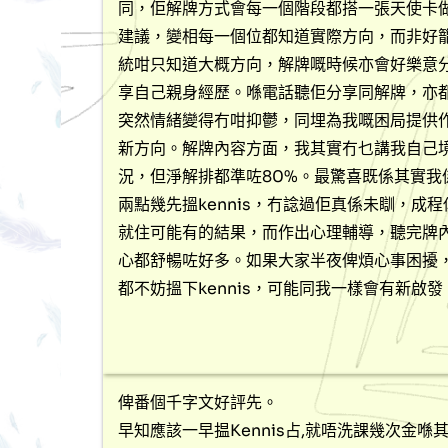
同，佢解牌方式會每一個階段都搭一張天使卡
建議，變相每一個位都知道實際方向，而非好
統咁只知道大概方向，解牌嘅時候亦會好樂意
享自己親身經歷。喺電話聽佢分享同解牌，亦
突然情緒變得冇咁抑鬱，同埋為我嘅困局提供
新方向。解牌內容方面，我其實冇乜講我自己
況，但淨解排都準咗80%。最驚喜既係其實我
兩點幾先搵kennis，冇諗過佢真係未瞓，成程
就住可能有的結果，而作出心理輔導，聽完牌
心都舒暢咗好多。如果大家半夜俾煩心事困擾
都不妨搵下kennis，可能同我一樣會有新啟發
俾番個千字文好評先。
早知應該一早揾Kennis占,就唔洗課幾次金喺