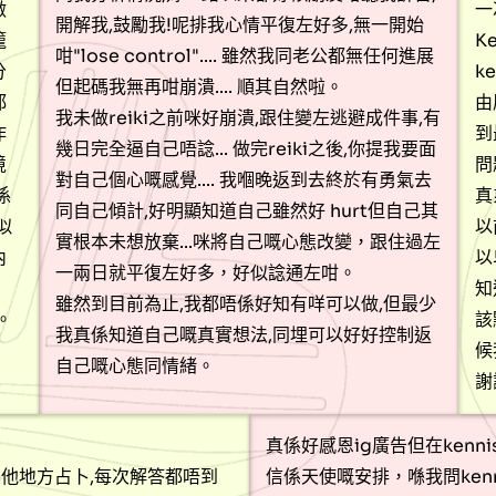
做
一
開解我,鼓勵我!呢排我心情平復左好多,無一開始
籠
K
咁"lose control".... 雖然我同老公都無任何進展
分
k
但起碼我無再咁崩潰.... 順其自然啦。
都
由
我未做reiki之前咪好崩潰,跟住變左逃避成件事,有
作
到
幾日完全逼自己唔諗... 做完reiki之後,你提我要面
境
問
對自己個心嘅感覺.... 我嗰晚返到去終於有勇氣去
係
真
同自己傾計,好明顯知道自己雖然好 hurt但自己其
似
以
實根本未想放棄...咪將自己嘅心態改變，跟住過左
內
以
一兩日就平復左好多，好似諗通左咁。
，
知
雖然到目前為止,我都唔係好知有咩可以做,但最少
。
該
我真係知道自己嘅真實想法,同埋可以好好控制返
候
自己嘅心態同情緒。
謝
真係好感恩ig廣告但在kenni
其他地方占卜,每次解答都唔到
信係天使嘅安排，喺我問ken