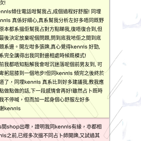
次!
ennis傾住電話咁幫我占,成個過程好舒服! 同埋
ennis 真係好細心,真系幫我分析左好多唔同既野
原本都系搵佢幫我占對方點睇我,復唔復合到,但
最後決定放棄呢個問題,問到底我地佢之間到底
題系邊。開左咁多張牌,真心覺得kennis 好勁,
系完全講得出我同對邊相處時候既模式!
前我都唔知點解我會咁沉迷落呢個前男友到, 可
卑躬屈膝到一個地步!但同kennis 傾完之後終於
道了，同埋kennis 真系比到好多建議我,教我應
點做點做的話,下一段感情會再好!雖然占卜既時
我不停喊，但而加一起身個心舒服左好多
謝kennis
s間shop出嚟，證明我同kennis有緣，亦都相
nis之前,已經多次搵不同占卜師開牌,又試過其