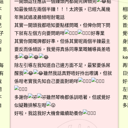
這
一開頭諗住應該一個鐘頭內都開完牌傾完
點
不
知最後傾左兩個半鐘！！！太誇張，已經九萬幾
相
沒
年無試過凌晨傾咁耐電話
受
兒
其實一開頭我都唔知要點樣問嘅，但俾你問下問
首
子
下就有左個方向要問啲咩
好專業
覺
的
其實你開嘅牌都好準，但係其實呢兩個半鐘最主
身
自
要反而係傾訴，我覺得真係同專業嘅輔導員差唔
恩
多
k
每
除左引導左我知道自己邊方面不足，最緊要係屌
再
有
醒我
雖然我話真野唔好拎出嚟講，但就
日
我
係咁老實我先知自己要面對啲咩
好
開
左
不
多謝你
雖然琴晚都係訓唔著，但感覺好
真
自
似疑難排解左咁
多
好啦，我諗我好大機會繼續助養你