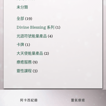
未分類
19
全部
19
個
1
Divine Blessing 系列
1
產
個
品
4
光語符號能量產品
4
產
個
品
1
卡牌
1
產
個
品
2
大天使能量產品
2
產
個
品
9
療癒服務
9
產
個
品
3
靈性課程
3
產
個
品
產
品
阿卡西紀錄
靈氣療癒