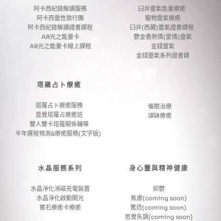
阿卡西紀錄解讀服務
臼井靈氣能量療癒 
阿卡西靈性旅行團
寵物靈氣療癒
阿卡西紀錄解讀證書課程
臼井(西藏)靈氣證書課程 
AR光之能量卡
鬱金香熱情(愛情)靈氣
AR光之能量卡線上課程
金錢靈氣
金錢靈氣系列證書課
塔羅占卜療癒
塔羅占卜療癒服務
催眠治療
直覺塔羅占療癒班
頌缽療癒
雙人雙卡塔羅關係輔導
半年運程預測&療癒服務(文字版) 
水晶服務系列
身心靈與精神健康
水晶淨化消磁充電裝置
抑鬱
水晶淨化啟動開光
焦慮(coming soon)
寶石療癒卡療癒
驚恐(coming soon) 
思覺失調(coming soon)