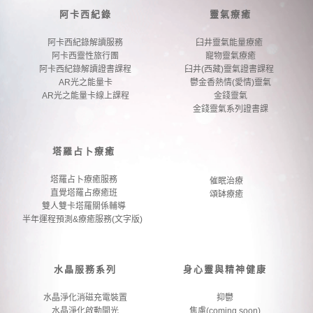
阿卡西紀錄
靈氣療癒
阿卡西紀錄解讀服務
臼井靈氣能量療癒 
阿卡西靈性旅行團
寵物靈氣療癒
阿卡西紀錄解讀證書課程
臼井(西藏)靈氣證書課程 
AR光之能量卡
鬱金香熱情(愛情)靈氣
AR光之能量卡線上課程
金錢靈氣
金錢靈氣系列證書課
塔羅占卜療癒
塔羅占卜療癒服務
催眠治療
直覺塔羅占療癒班
頌缽療癒
雙人雙卡塔羅關係輔導
半年運程預測&療癒服務(文字版) 
水晶服務系列
身心靈與精神健康
水晶淨化消磁充電裝置
抑鬱
水晶淨化啟動開光
焦慮(coming soon)