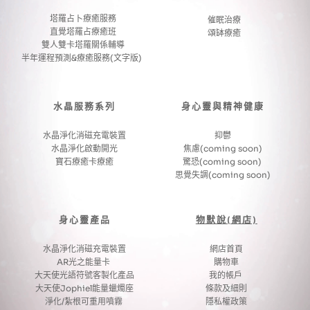
塔羅占卜療癒服務
催眠治療
直覺塔羅占療癒班
頌缽療癒
雙人雙卡塔羅關係輔導
半年運程預測&療癒服務(文字版) 
水晶服務系列
身心靈與精神健康
水晶淨化消磁充電裝置
抑鬱
水晶淨化啟動開光
焦慮(coming soon)
寶石療癒卡療癒
驚恐(coming soon) 
思覺失調(coming soon)
身心靈產品
物默說(網店)
水晶淨化消磁充電裝置
網店首頁
AR光之能量卡 
購物車
大天使光語符號客製化產品
我的帳戶 
大天使Jophiel能量蠟燭座
條款及細則
淨化/紮根可重用噴霧 
隱私權政策