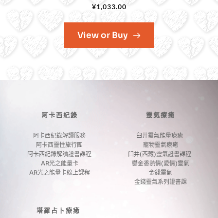
¥
1,033.00
View or Buy
阿卡西紀錄
靈氣療癒
阿卡西紀錄解讀服務
臼井靈氣能量療癒 
阿卡西靈性旅行團
寵物靈氣療癒
阿卡西紀錄解讀證書課程
臼井(西藏)靈氣證書課程 
AR光之能量卡
鬱金香熱情(愛情)靈氣
AR光之能量卡線上課程
金錢靈氣
金錢靈氣系列證書課
塔羅占卜療癒