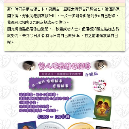
新年時同男朋友泥占卜，男朋友一直唔太清楚自己想做乜，帶佢過泥
開下牌，好似同老朋友傾計咁 ，一步一步咁令佢講到多d自己想法，
我都可以知多d男朋友點諗去陪住佢。
開完牌後雖然唔係由迷茫，—秒變成功人士，但佢都知道左點樣去賞
試努力。去到今日,佢都有每日為自己做多dd，冇之前咁頹放棄自己
咁。