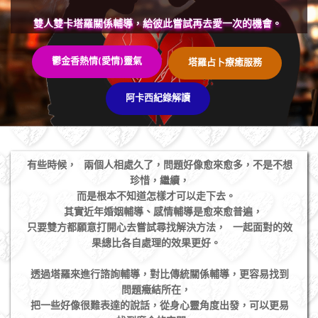
雙人雙卡塔羅關係輔導，給彼此嘗試再去愛一次的機會。 
鬱金香熱情(愛情)靈氣
塔羅占卜療癒服務
阿卡西紀錄解讀
有些時候，⠀兩個人相處久了，問題好像愈來愈多，不是不想
珍惜，繼續，
而是根本不知道怎樣才可以走下去。⠀
⠀其實近年婚姻輔導、感情輔導是愈來愈普遍，
只要雙方都願意打開心去嘗試尋找解決方法，⠀一起面對的效
果總比各自處理的效果更好。⠀
⠀
透過塔羅來進行諮詢輔導，對比傳統關係輔導，更容易找到
問題癥結所在，⠀
把一些好像很難表達的說話，從身心靈角度出發，可以更易