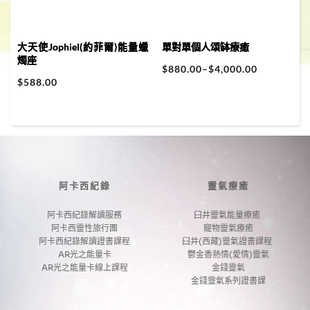
大天使Jophiel(約菲爾)能量蠟
單對單個人頌缽療癒
燭座
$
880.00
–
$
4,000.00
$
588.00
阿卡西紀錄
靈氣療癒
阿卡西紀錄解讀服務
臼井靈氣能量療癒 
阿卡西靈性旅行團
寵物靈氣療癒
阿卡西紀錄解讀證書課程
臼井(西藏)靈氣證書課程 
AR光之能量卡
鬱金香熱情(愛情)靈氣
AR光之能量卡線上課程
金錢靈氣
金錢靈氣系列證書課