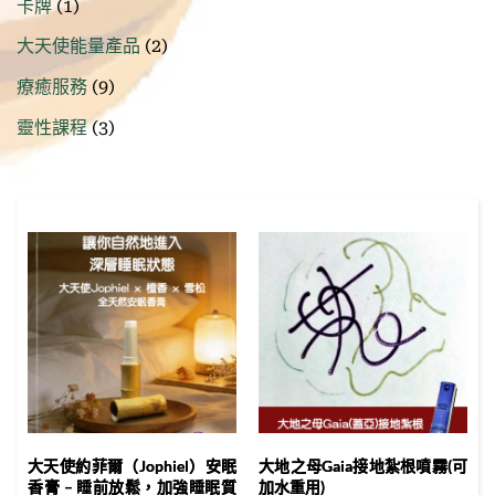
1
卡牌
1
產
個
品
2
大天使能量產品
2
產
個
品
9
療癒服務
9
產
個
品
3
靈性課程
3
產
個
品
產
品
大天使約菲爾（Jophiel）安眠
大地之母Gaia接地紮根噴霧(可
香膏 – 睡前放鬆，加強睡眠質
加水重用)