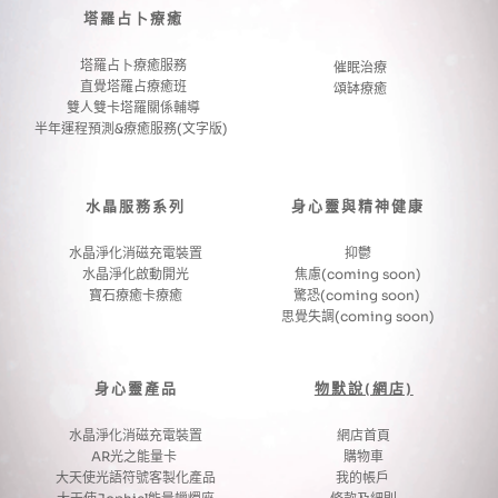
塔羅占卜療癒
塔羅占卜療癒服務
催眠治療
直覺塔羅占療癒班
頌缽療癒
雙人雙卡塔羅關係輔導
半年運程預測&療癒服務(文字版) 
水晶服務系列
身心靈與精神健康
水晶淨化消磁充電裝置
抑鬱
水晶淨化啟動開光
焦慮(coming soon)
寶石療癒卡療癒
驚恐(coming soon) 
思覺失調(coming soon)
身心靈產品
物默說(網店)
水晶淨化消磁充電裝置
網店首頁
AR光之能量卡 
購物車
大天使光語符號客製化產品
我的帳戶 