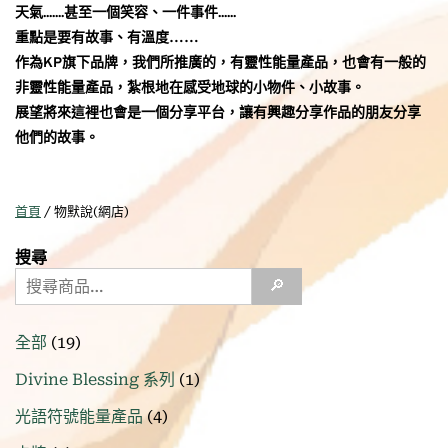
天氣.......甚至一個笑容、一件事件......
重點是要有故事、有溫度……
作為KP旗下品牌，我們所推廣的，有靈性能量產品，也會有一般的
非靈性能量產品，紮根地在感受地球的小物件、小故事。
展望將來這裡也會是一個分享平台，讓有興趣分享作品的朋友分享
他們的故事。
首頁
/ 物默說(網店)
搜尋
🔎
19
全部
19
個
1
Divine Blessing 系列
1
產
個
品
4
光語符號能量產品
4
產
個
品