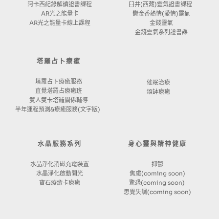
阿卡西紀錄解讀證書課程
臼井(西藏)靈氣證書課程 
AR光之能量卡
鬱金香熱情(愛情)靈氣
AR光之能量卡線上課程
金錢靈氣
金錢靈氣系列證書課
塔羅占卜療癒
塔羅占卜療癒服務
催眠治療
直覺塔羅占療癒班
頌缽療癒
雙人雙卡塔羅關係輔導
半年運程預測&療癒服務(文字版) 
水晶服務系列
身心靈與精神健康
水晶淨化消磁充電裝置
抑鬱
水晶淨化啟動開光
焦慮(coming soon)
寶石療癒卡療癒
驚恐(coming soon) 
思覺失調(coming soon)