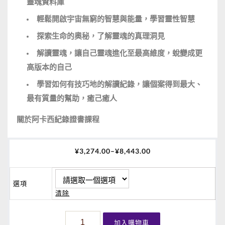
靈魂資料庫
輕鬆開啟宇宙無窮的智慧與能量，學習靈性智慧
探索生命的奧秘，了解靈魂的真理洞見
解讀靈魂，讓自己靈魂進化至最高維度，蛻變成更
高版本的自己
學習如何有技巧地的解讀紀錄，讓個案得到最大、
最有質量的幫助，癒己癒人
關於阿卡西紀錄證書課程
¥
3,274.00
–
¥
8,443.00
選項
清除
阿
加入購物車