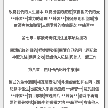
改寫我們的人生劇本|
以愛出發的療癒|
來自祖先們的愛
**練習**|
業力的清理 **練習**|
療癒原則和協議|
療
癒師角色和職責|
三個階段的療癒層次 **練習**
第七章 - 解讀時需特別注意事項及技巧
閱讀紀錄的目的|
描述跟發問|
閱讀自己的阿卡西紀錄|
神聖光柱|
選擇之地|
閱讀他人紀錄|
與他人一起工作
第八章 - 在阿卡西紀錄中療癒II
模式的生命週期|
相互關聯法則|
能量療癒如何在阿卡西
紀錄中發生|
從感覺入手進行療癒 **練習**|
關於創傷
**練習**|
前世解讀|
靈魂碎片 **練習**|
清除不再需
要的祖先模式|
紀錄中的選擇之地 **練習**|
療癒他人