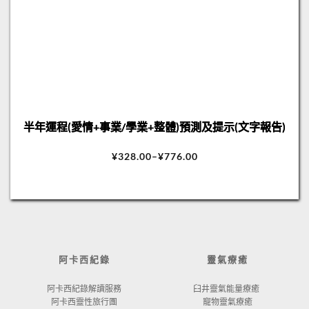
半年運程(愛情+事業/學業+整體)預測及提示(文字報告)
¥
328.00
–
¥
776.00
阿卡西紀錄
靈氣療癒
阿卡西紀錄解讀服務
臼井靈氣能量療癒 
阿卡西靈性旅行團
寵物靈氣療癒