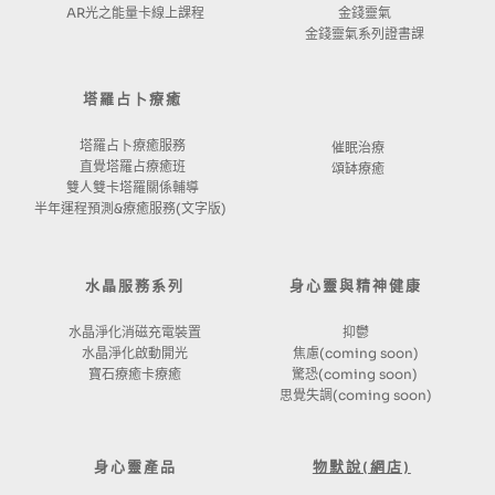
AR光之能量卡線上課程
金錢靈氣
金錢靈氣系列證書課
塔羅占卜療癒
塔羅占卜療癒服務
催眠治療
直覺塔羅占療癒班
頌缽療癒
雙人雙卡塔羅關係輔導
半年運程預測&療癒服務(文字版) 
水晶服務系列
身心靈與精神健康
水晶淨化消磁充電裝置
抑鬱
水晶淨化啟動開光
焦慮(coming soon)
寶石療癒卡療癒
驚恐(coming soon) 
思覺失調(coming soon)
身心靈產品
物默說(網店)