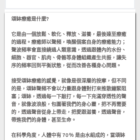
單
個
人
頌缽療癒是什麼?
頌
缽
它是由一個放鬆、軟化、釋放、滋養，最後達至療癒
療
的過程。療癒師以聲頻，喚醒個案自身的療癒能力；
癒
聲波頻率會直接繞過人類意識，透過跟體內的水份、
數
細胞、器官、肌肉、骨骼等身體組織產生共振，讓失
量
序的頻率回到平衡狀態，從而改善各種身心問題。
接受頌缽療癒的感覺，就像是很深層的按摩，但不同
的是，頌缽聲頻不會以力量跟身體對打來推散繃緊阻
塞；頌缽，透過每一下敲打，每一下充滿穿透性的聲
音，就像波浪般，包圍著我們的身心靈，把不再需要
的，透過聲音從身上帶走，把愛跟滋養，透過聲音，
帶進我們的身體，甚至生命。
在科學角度，人體中有 70％ 是由水組成的，當頌缽