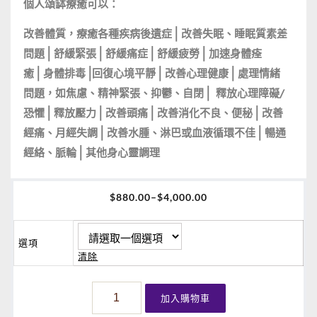
個人頌缽療癒可以：
改善體質，療癒各種疾病後遺症 | 改善失眠、睡眠質素差
問題 | 舒緩緊張 | 舒緩痛症 | 舒緩疲勞 | 加速身體痊
癒 | 身體排毒 |回復心境平靜 | 改善心理健康 | 處理情緒
問題，如焦慮、精神緊張、抑鬱、自閉 | 釋放心理障礙/
恐懼 | 釋放壓力 | 改善頭痛 | 改善消化不良、便秘 | 改善
經痛、月經失調 | 改善水腫、淋巴或血液循環不佳 | 暢通
經絡、脈輪 | 其他身心靈調理
$
880.00
–
$
4,000.00
選項
清除
單
加入購物車
對