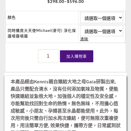
$
298.00
–
$
596.00
顏色
同時購買大天使Michael(麥可) 淨化保
護噴霧噴霧
清除
大
加入購物車
地
之
母
Gaia
本產品經由Kennis親自連結大地之母Gaia研製出來,
接
產品只需配合清水，沒有任何添加氣味及物質，便能
地
快速
連結並紮根大地，加強個人的穩定性及安全感，
紮
亦能幫助找回對生命的熱情。
無色無味，不用擔心造
根
成敏感，小朋友、孕婦甚至水晶都能使用。此外，每
噴
次用完後只需自行加水再次連結，便可無限次重複使
霧
用，用法簡單方便, 效果快捷，攜帶方便，日常感到狀
(可