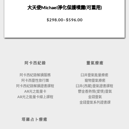
大天使Michael淨化保護噴霧(可重用)
$
298.00
–
$
596.00
阿卡西紀錄
靈氣療癒
阿卡西紀錄解讀服務
臼井靈氣能量療癒 
阿卡西靈性旅行團
寵物靈氣療癒
阿卡西紀錄解讀證書課程
臼井(西藏)靈氣證書課程 
AR光之能量卡
鬱金香熱情(愛情)靈氣
AR光之能量卡線上課程
金錢靈氣
金錢靈氣系列證書課
塔羅占卜療癒