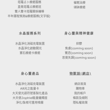
塔羅占卜療癒服務
催眠治療
直覺塔羅占療癒班
頌缽療癒
雙人雙卡塔羅關係輔導
半年運程預測&療癒服務(文字版) 
水晶服務系列
身心靈與精神健康
水晶淨化消磁充電裝置
抑鬱
水晶淨化啟動開光
焦慮(coming soon)
寶石療癒卡療癒
驚恐(coming soon) 
思覺失調(coming soon)
身心靈產品
物默說(網店)
水晶淨化消磁充電裝置
網店首頁
AR光之能量卡 
購物車
大天使光語符號客製化產品
我的帳戶 
大天使Jophiel能量蠟燭座
條款及細則
淨化/紮根可重用噴霧 
隱私權政策