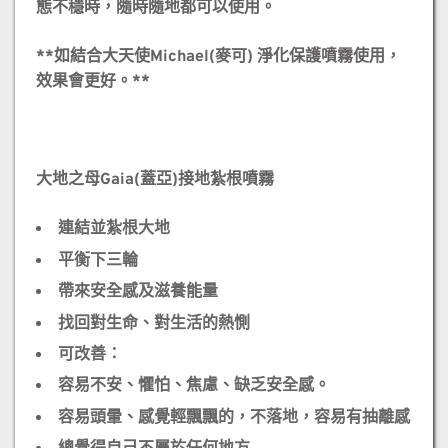
態不穩時，隨時隨地都可以使用。
加
水
**如結合大天使Michael(麥可) 淨化保護噴霧使用，
重
效果會更好。**
用)
數
量
大地之母Gaia(蓋亞)接地紮根噴霧
連結並紮根大地
平衡下三輪
帶來安全感及滋養能量
找回對生命、對生活的熱惻
可改善：
容易不安、懼怕、焦慮、缺乏安全感。
容易頭暈、感覺輕飄飄的，不落地，容易有抽離感