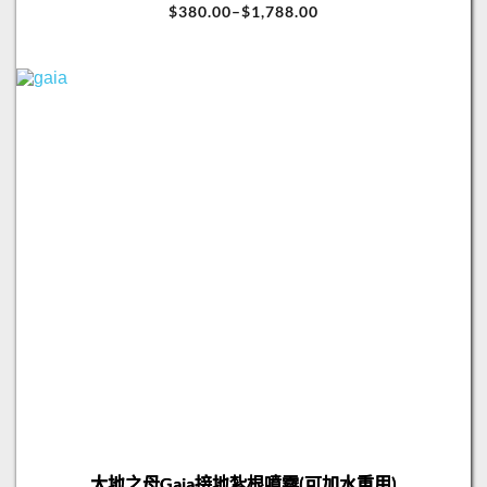
$
380.00
–
$
1,788.00
大地之母Gaia接地紮根噴霧(可加水重用)