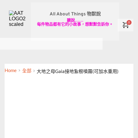
All About Things 物默說
聽說……
每件物品都有它的小故事，想默默告訴你。
Home
全部
大地之母Gaia接地紮根噴霧(可加水重用)