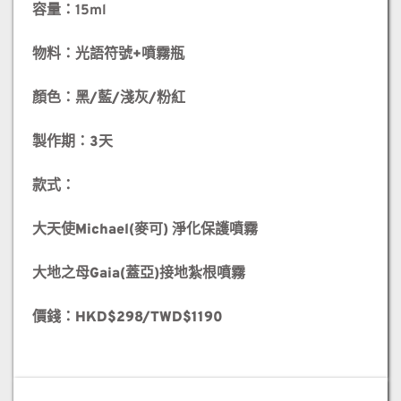
容量：15ml
物料：光語符號+
噴霧瓶
顏色：黑/
藍/
淺灰/
粉紅
製作期：3
天
款式：
大天使Michael(
麥可)
淨化保護噴霧
大地之母Gaia(
蓋亞)
接地紮根噴霧
價錢：HKD$298/TWD$1190