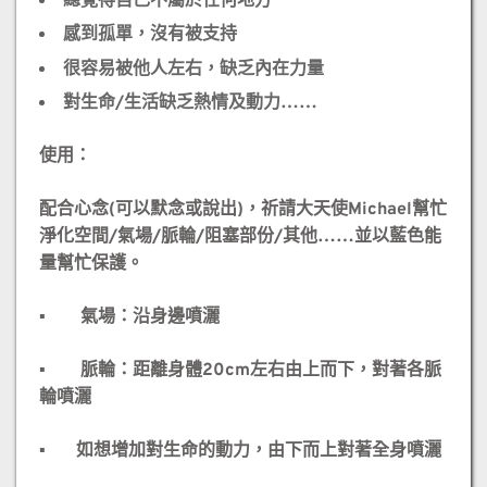
總覺得自己不屬於任何地方
感到孤單，沒有被支持
很容易被他人左右，缺乏內在力量
對生命/生活缺乏熱情及動力……
使用：
配合心念(可以默念或說出)，祈請大天使Michael幫忙
淨化空間/氣場/脈輪/阻塞部份/其他……並以藍色能
量幫忙保護。
▪️ 氣場：沿身邊噴灑
▪️ 脈輪：距離身體20cm左右由上而下，對著各脈
輪噴灑
▪️ 如想增加對生命的動力，由下而上對著全身噴灑