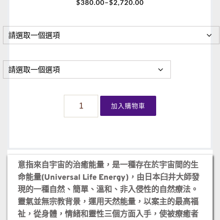
$
380.00
–
$
2,720.00
臼
加入購物車
井
靈
氣
療
癒
意指來自宇宙的治癒能量，是一種存在於宇宙間的生
數
命能量(Universal Life Energy)，由日本臼井大師發
量
現的一種自然、簡單、溫和、非入侵性的自然療法。
靈氣並無宗教背景，運用天然能量，以案主的最高福
祉，從身體，情緒和靈性三個方面入手，使被療癒者