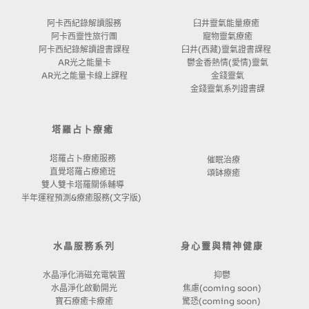
阿卡西紀錄解讀服務
臼井靈氣能量療癒 
阿卡西靈性旅行團
寵物靈氣療癒
阿卡西紀錄解讀證書課程
臼井(西藏)靈氣證書課程 
AR光之能量卡
鬱金香熱情(愛情)靈氣
AR光之能量卡線上課程
金錢靈氣
金錢靈氣系列證書課
塔羅占卜療癒
塔羅占卜療癒服務
催眠治療
直覺塔羅占療癒班
頌缽療癒
雙人雙卡塔羅關係輔導
半年運程預測&療癒服務(文字版) 
水晶服務系列
身心靈與精神健康
水晶淨化消磁充電裝置
抑鬱
水晶淨化啟動開光
焦慮(coming soon)
寶石療癒卡療癒
驚恐(coming soon) 