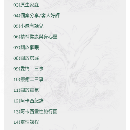
開
03)原生家庭
的
案
04)個案分享/客人好評
主
3
05)小妹有話兒
–
催
06)精神健康與身心靈
眠
個
07)關於催眠
案
分
08)關於塔羅
享”
09)愛情二三事
10)療癒二三事
11)關於靈氣
12)阿卡西紀錄
13)阿卡西靈性旅行團
14)靈性課程