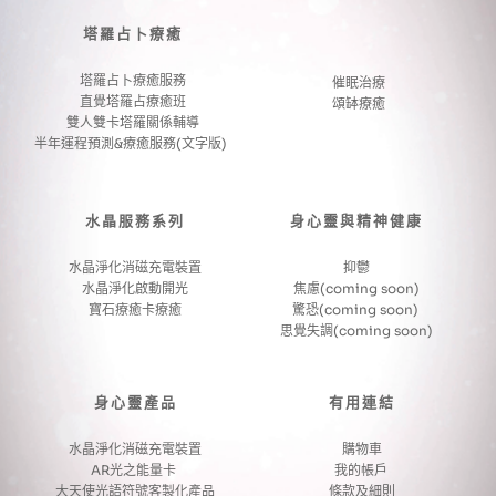
塔羅占卜療癒
塔羅占卜療癒服務
催眠治療
直覺塔羅占療癒班
頌缽療癒
雙人雙卡塔羅關係輔導
半年運程預測&療癒服務(文字版) 
水晶服務系列
身心靈與精神健康
水晶淨化消磁充電裝置
抑鬱
水晶淨化啟動開光
焦慮(coming soon)
寶石療癒卡療癒
驚恐(coming soon) 
思覺失調(coming soon)
身心靈產品
有用連結
水晶淨化消磁充電裝置
購物車
AR光之能量卡 
我的帳戶 
大天使光語符號客製化產品
條款及細則