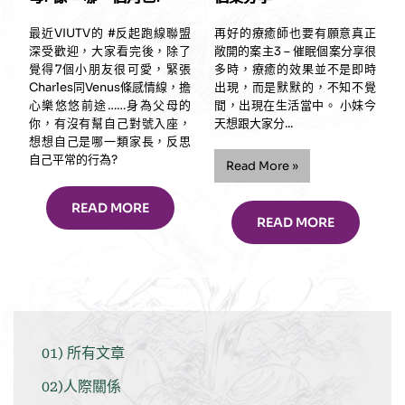
治
療
最近VIUTV的 #反起跑線聯盟
再好的療癒師也要有願意真正
個
深受歡迎，大家看完後，除了
敞開的案主3 – 催眠個案分享很
案
覺得7個小朋友很可愛，緊張
多時，療癒的效果並不是即時
分
Charles同Venus條感情線，擔
出現，而是默默的，不知不覺
享”
心樂悠悠前途……身為父母的
間，出現在生活當中。 小妹今
你，有沒有幫自己對號入座，
天想跟大家分...
想想自己是哪一類家長，反思
自己平常的行為?
“再
Read More
»
好
的
READ MORE
療
READ MORE
癒
師
也
要
有
願
意
01) 所有文章
真
正
02)人際關係
敞