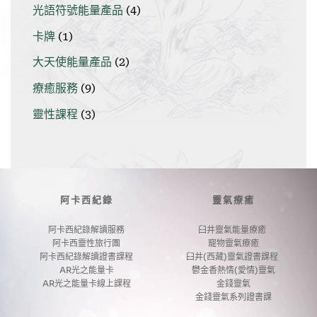
品
4
光語符號能量產品
4
產
個
品
1
卡牌
1
產
個
品
2
大天使能量產品
2
產
個
品
9
療癒服務
9
產
個
品
3
靈性課程
3
產
個
品
產
品
阿卡西紀錄
靈氣療癒
阿卡西紀錄解讀服務
臼井靈氣能量療癒 
阿卡西靈性旅行團
寵物靈氣療癒
阿卡西紀錄解讀證書課程
臼井(西藏)靈氣證書課程 
AR光之能量卡
鬱金香熱情(愛情)靈氣
AR光之能量卡線上課程
金錢靈氣
金錢靈氣系列證書課