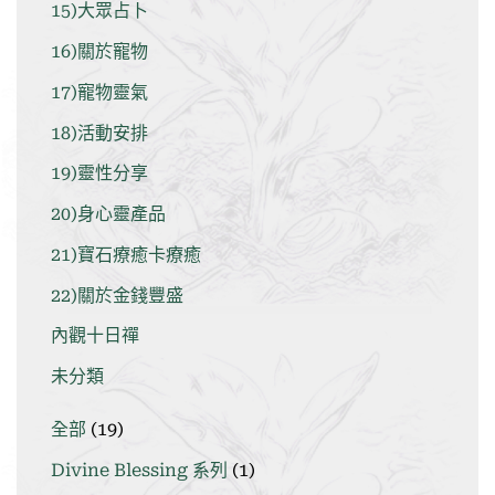
15)大眾占卜
16)關於寵物
17)寵物靈氣
18)活動安排
19)靈性分享
20)身心靈產品
21)寶石療癒卡療癒
22)關於金錢豐盛
內觀十日禪
未分類
19
全部
19
個
1
Divine Blessing 系列
1
產
個