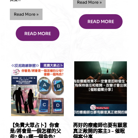
“【關
Read More
»
於
內
“【創
Read More
»
在
傷
READ MORE
小
會
孩
令
READ MORE
(一)：
我
遇
們
怪
忽
魔
略
我
了
即
愛，
刻
但
變
並
大
不
個……】”
代
表
愛
就
不
存
【免費大眾占卜】你會
再好的療癒師也要有願意
在】
是/將會是一個怎樣的父
真正敞開的案主3 – 催眠
催
母? 像<>哪一個角色?
個案分享
眠