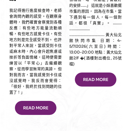
的安排……」 這就是小妹喜歡擺
我記得進行進度檢查時，老師
市集的原因， 因為在市集，當
會詢問內觀的感受。在觀察身
下遇到每一個人，每一個對
體時，我們確實會察覺到各種
話，都很「真實」。 ..........
反應：有些地方能量流動順
…....................
暢，有些地方感覺卡住，有些
……………………………… 黃大仙北
地方則是完全感受不到。 也許
館快閃市集 日期：4-
對平常人來說，當感受到卡住
5/7/2026(六至日) 時間：
或麻木時，內心會升起焦慮或
13:00-20:00 地點：黃大仙北
挫折等負面情緒，這時便需要
館2/F �(酒樓對出橋位, 25號
練習以「平常心」去繼續觀
檔)
察，從而學習無常的真諦。 但
對我而言，當我感覺到卡住或
READ MORE
沒感覺時，我反而會覺得：
「很好，我終於找到問題的位
置了！」
READ MORE