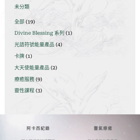
未分類
19
全部
19
個
1
Divine Blessing 系列
1
產
個
品
4
光語符號能量產品
4
產
個
品
1
卡牌
1
產
個
品
2
大天使能量產品
2
產
個
品
9
療癒服務
9
產
個
品
3
靈性課程
3
產
個
品
產
品
阿卡西紀錄
靈氣療癒