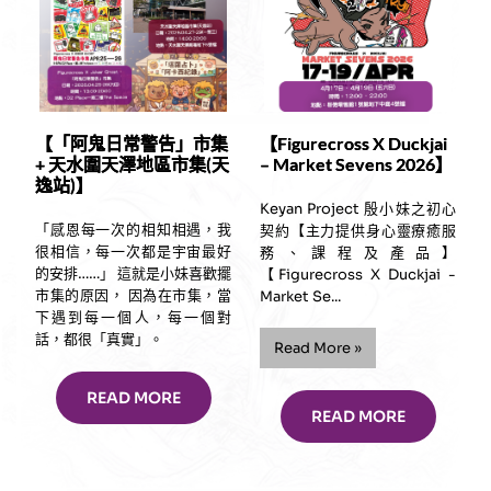
【「阿鬼日常警告」市集
【Figurecross X Duckjai
+ 天水圍天澤地區市集(天
– Market Sevens 2026】
逸站)】
Keyan Project 殷小妹之初心
「感恩每一次的相知相遇，我
契約【主力提供身心靈療癒服
很相信，每一次都是宇宙最好
務、課程及產品】
的安排……」 這就是小妹喜歡擺
【Figurecross X Duckjai -
市集的原因， 因為在市集，當
Market Se...
下遇到每一個人，每一個對
話，都很「真實」。
“【Figurecross
Read More
»
X
Duckjai
READ MORE
–
READ MORE
Market
Sevens
2026】”