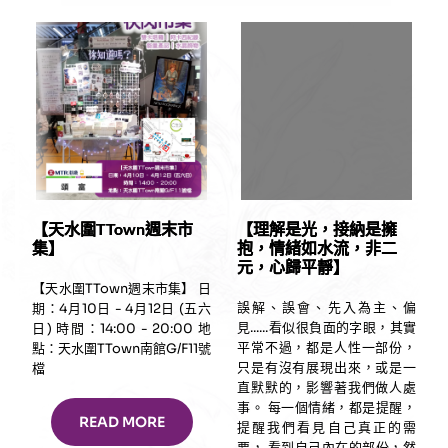
【天水圍TTown週末市
【理解是光，接納是擁
集】
抱，情緒如水流，非二
元，心歸平靜】
【天水圍TTown週末市集】 日
誤解、誤會、先入為主、偏
期：4月10日 - 4月12日 (五六
見......看似很負面的字眼，其實
日) 時間：14:00 - 20:00 地
平常不過，都是人性一部份，
點：天水圍TTown南館G/F11號
只是有沒有展現出來，或是一
檔
直默默的，影響著我們做人處
事。 每一個情緒，都是提醒，
READ MORE
提醒我們看見自己真正的需
要， 看到自己內在的部份，然