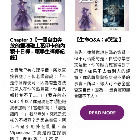
Chapter 3【一個自由奔
【生命Q&A：#哭泣 】
放的靈魂碰上葛印卡的內
觀十日禪 – 壞學生禪修紀
首先，雖然你現在滿心懷疑，
錄】
但不可否認的是，自從你學會
哭泣後，你的壓力確實得到了
其實我早有心理準備，所以直
舒緩。如果不去看別人的評
接答應了。但老師卻說：「不
價，你的轉變與進步是不爭的
是你答應便可，因為有些方法
事實。所以，你大可不必全盤
已深入在你的潛意識，你自己
否定自己，因為……最真實的體
都控制不了……」 (我在內心
會騙不了人。
OS：所以？你是現在才想拒絕
我參加嗎？) 當老師說：「那是
READ MORE
錯的……」 我問老師，究竟是怎
樣的不相容？是因為靈氣、阿
卡西是引用外在能量，而
Vipassana 主要是內在探索
嗎？ 老師說：「不是……