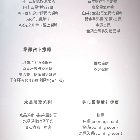
阿卡西紀錄解讀服務
臼井靈氣能量療癒 
阿卡西靈性旅行團
寵物靈氣療癒
阿卡西紀錄解讀證書課程
臼井(西藏)靈氣證書課程 
AR光之能量卡
鬱金香熱情(愛情)靈氣
AR光之能量卡線上課程
金錢靈氣
金錢靈氣系列證書課
塔羅占卜療癒
塔羅占卜療癒服務
催眠治療
直覺塔羅占療癒班
頌缽療癒
雙人雙卡塔羅關係輔導
半年運程預測&療癒服務(文字版) 
水晶服務系列
身心靈與精神健康
水晶淨化消磁充電裝置
抑鬱
水晶淨化啟動開光
焦慮(coming soon)
寶石療癒卡療癒
驚恐(coming soon) 
思覺失調(coming soon)