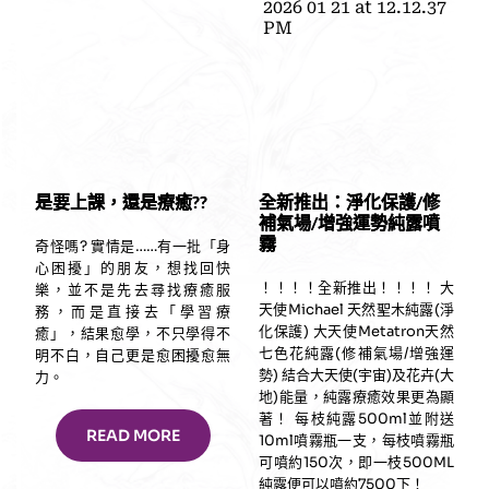
是要上課，還是療癒??
全新推出：淨化保護/修
補氣場/增強運勢純露噴
霧
奇怪嗎? 實情是……有一批「身
心困擾」的朋友，想找回快
！！！！全新推出！！！！ 大
樂，並不是先去尋找療癒服
天使Michael 天然聖木純露(淨
務，而是直接去「學習療
化保護) 大天使Metatron天然
癒」，結果愈學，不只學得不
七色花純露(修補氣場/增強運
明不白，自己更是愈困擾愈無
勢) 結合大天使(宇宙)及花卉(大
力。
地)能量，純露療癒效果更為顯
著！ 每枝純露500ml並附送
READ MORE
10ml噴霧瓶一支，每枝噴霧瓶
可噴約150次，即一枝500ML
純露便可以噴約7500下！