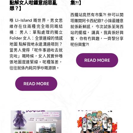
點解女人咁鍾意胡思亂
集?!】
想？】
西鐵站竟然有市集?! 仲可以開
喺 Li-Island 嘅世界，男女思
塔羅開阿卡西紀錄? 小妹最鍾意
維存在住兩種完全唔同嘅結
就係新鮮感， 今次試係荃灣西
構： 男人：單點處理的獨立
站的擺檔， 講真，我真係好興
Folder 女人：全景連線的情感
奮， 你有冇興趣，一齊黎分享
地圖 點解我哋永遠溝通唔到？
呢份興奮?!
當男人覺得「呢件事過咗去就
完咗」嘅時候，女人其實仲喺
READ MORE
張地圖度連緊線。呢種落差，
往往就係內耗同爭吵嘅源頭。
READ MORE