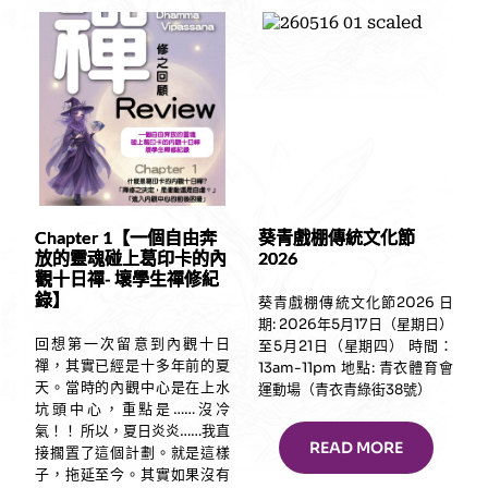
Chapter 1【一個自由奔
葵青戲棚傳統文化節
放的靈魂碰上葛印卡的內
2026
觀十日禪- 壞學生禪修紀
錄】
葵青戲棚傳統文化節2026 日
期: 2026年5月17日（星期日）
回想第一次留意到內觀十日
至5月21日（星期四） 時間：
禪，其實已經是十多年前的夏
13am-11pm 地點: 青衣體育會
天。當時的內觀中心是在上水
運動場（青衣青綠街38號）
坑頭中心，重點是……沒冷
氣！！ 所以，夏日炎炎……我直
READ MORE
接擱置了這個計劃。就是這樣
子，拖延至今。其實如果沒有