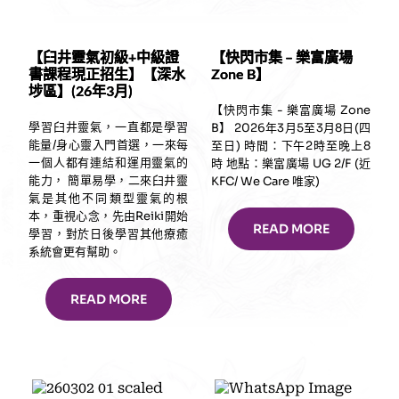
【臼井靈氣初級+中級證
【快閃市集 – 樂富廣場
書課程現正招生】【深水
Zone B】
埗區】(26年3月)
【快閃市集 - 樂富廣場 Zone
學習臼井靈氣，一直都是學習
B】 2026年3月5至3月8日(四
能量/身心靈入門首選，一來每
至日) 時間：下午2時至晚上8
一個人都有連結和運用靈氣的
時 地點：樂富廣場 UG 2/F (近
能力， 簡單易學，二來臼井靈
KFC/ We Care 唯家)
氣是其他不同類型靈氣的根
本，重視心念，先由Reiki開始
READ MORE
學習，對於日後學習其他療癒
系統會更有幫助。
READ MORE