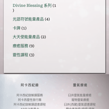
個
Divine Blessing 系列
1
產
1
品
個
4
光語符號能量產品
4
產
個
1
品
卡牌
1
產
個
品
2
大天使能量產品
2
產
個
品
9
療癒服務
9
產
個
品
3
靈性課程
3
產
個
品
產
品
阿卡西紀錄
靈氣療癒
阿卡西紀錄解讀服務
臼井靈氣能量療癒 
阿卡西靈性旅行團
寵物靈氣療癒
阿卡西紀錄解讀證書課程
臼井(西藏)靈氣證書課程 