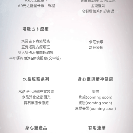
AR光之能量卡
鬱金香熱情(愛情)靈氣
AR光之能量卡線上課程
金錢靈氣
金錢靈氣系列證書課
塔羅占卜療癒
塔羅占卜療癒服務
催眠治療
直覺塔羅占療癒班
頌缽療癒
雙人雙卡塔羅關係輔導
半年運程預測&療癒服務(文字版) 
水晶服務系列
身心靈與精神健康
水晶淨化消磁充電裝置
抑鬱
水晶淨化啟動開光
焦慮(coming soon)
寶石療癒卡療癒
驚恐(coming soon) 
思覺失調(coming soon)
身心靈產品
有用連結