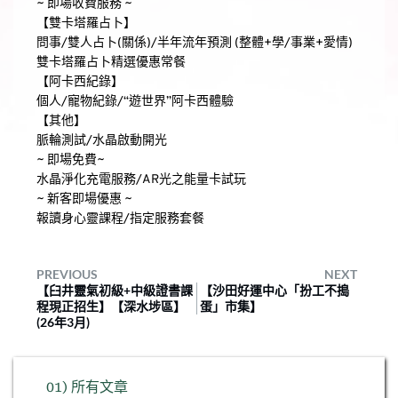
~ 即場收費服務 ~
【雙卡塔羅占卜】
問事/雙人占卜(關係)/半年流年預測 (整體+學/事業+愛情)
雙卡塔羅占卜精選優惠常餐
【阿卡西紀錄】
個人/寵物紀錄/“遊世界”阿卡西體驗
【其他】
脈輪測試/水晶啟動開光
~ 即場免費~
水晶淨化充電服務/AR光之能量卡試玩
~ 新客即場優惠 ~
報讀身心靈課程/指定服務套餐
PREVIOUS
NEXT
【臼井靈氣初級+中級證書課
【沙田好運中心「扮工不搗
程現正招生】【深水埗區】
蛋」市集】
(26年3月)
01) 所有文章