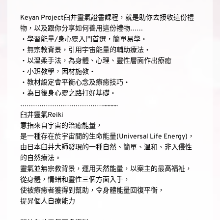
Keyan Project臼井靈氣證書課程，就是助你去接收這份禮
物，以及跟你分享如何善用這份禮物……
‧學習能量/身心靈入門首選，簡單易學‧
‧無宗教背景，引用宇宙能量的輔助療法‧
‧以溫柔手法，為身體、心理、靈性層面作出療癒
‧小班教學，因材施教‧
‧教材設定會平衡心念及療癒技巧‧
‧為日後身心靈之路打好基礎‧
…………………………………..........
臼井靈氣Reiki
意指來自宇宙的治癒能量，
是一種存在於宇宙間的生命能量(Universal Life Energy)，
由日本臼井大師發現的一種自然、簡單、溫和、非入侵性
的自然療法。
靈氣並無宗教背景，運用天然能量，以案主的最高福祉，
從身體，情緒和靈性三個方面入手，
使被療癒者獲得到幫助，令身體能量回復平衡，
提昇個人自療能力