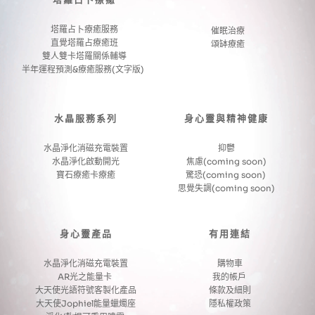
塔羅占卜療癒
塔羅占卜療癒服務
催眠治療
直覺塔羅占療癒班
頌缽療癒
雙人雙卡塔羅關係輔導
半年運程預測&療癒服務(文字版) 
水晶服務系列
身心靈與精神健康
水晶淨化消磁充電裝置
抑鬱
水晶淨化啟動開光
焦慮(coming soon)
寶石療癒卡療癒
驚恐(coming soon) 
思覺失調(coming soon)
身心靈產品
有用連結
水晶淨化消磁充電裝置
購物車
AR光之能量卡 
我的帳戶 
大天使光語符號客製化產品
條款及細則
大天使Jophiel能量蠟燭座
隱私權政策