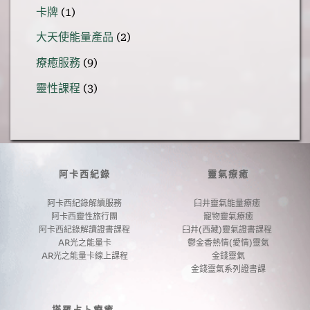
1
品
卡牌
1
產
個
品
2
大天使能量產品
2
產
個
品
9
療癒服務
9
產
個
品
3
靈性課程
3
產
個
品
產
品
阿卡西紀錄
靈氣療癒
阿卡西紀錄解讀服務
臼井靈氣能量療癒 
阿卡西靈性旅行團
寵物靈氣療癒
阿卡西紀錄解讀證書課程
臼井(西藏)靈氣證書課程 
AR光之能量卡
鬱金香熱情(愛情)靈氣
AR光之能量卡線上課程
金錢靈氣
金錢靈氣系列證書課