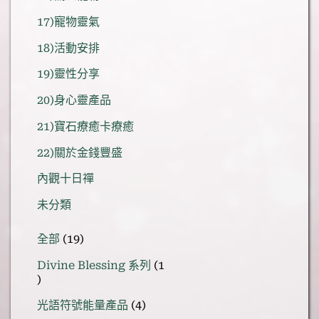
17)寵物靈氣
18)活動安排
19)靈性分享
20)身心靈產品
21)寶石療癒卡療癒
22)關於金錢豐盛
內觀十日禪
未分類
19
全部
19
個
Divine Blessing 系列
1
產
1
品
個
4
光語符號能量產品
4
產
個