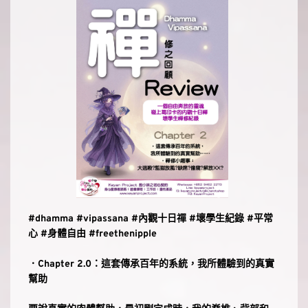
#dhamma #vipassana #內觀十日禪 #壞學生紀錄 #平常
心 #身體自由 #freethenipple
．Chapter 2.0：這套傳承百年的系統，我所體驗到的真實
幫助