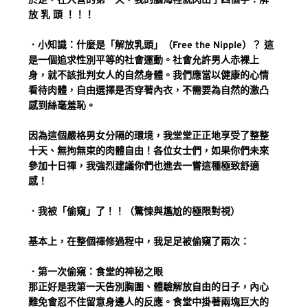
於是，在入營的第一天，我的腦海裡就閃出了四個字：解 
放 乳 頭 ！！！
．小知識：什麼是「解放乳頭」（Free the Nipple）？ 這
是一個追求性別平等的社會運動。社會允許男人赤裸上
身，就不該批判女人的自然身體。我們應當以健康的心情
看待肉體，自由選擇是否穿著內衣，不需要為自然的激凸
感到絲毫羞恥。
因為這個嚴格男女分隔的環境，我堂堂正正地享受了整整
十天、無拘無束的肉體自由！各位女士們，如果你們未來
參加十日禪，我強烈建議你們也進去一嘗這種極致舒適
感！
．我被「偷窺」了！！（驚悚與尷尬的極限對視）
基本上，在整個禪修過程中，我足足被偷窺了兩次：
．第一次偷窺：食堂的神秘之眼
那正好是我第一天告別胸圍、體驗解放自由的日子，內心
難免會忍不住留意身邊人的反應。食堂中掛著兩塊巨大的