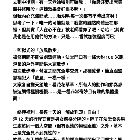
去到中後期，有一天老師特別叮囑我：「你最好要出席集
體共修時段，這樣效果會好很多喔。」
但我內心充滿問號……我明明每一次都有準時出席啊！
思考了一下，唯一的可能就是：我當時雖然肉體坐在那
裡，但其實「人在心不在」被老師看穿了吧，哈哈。(其實
我也是在用他們的方法，只是……嘗試加強程度而已)
．監獄式的「放風散步」 
禪修期間不能做劇烈運動。法堂門口有一條大約 100 米跑
道長的戶外空間供大家散步。
每次散步時，營友之間完全零交流。那種感覺，簡直跟監
獄裡犯人「放風」一模一樣。
大家各自擔天望地、看花花草草，所有人的動作和節奏都
被迫調得極慢極慢……是一種非常奇妙且有趣的集體畫
面。
．終極福利：長達十天的「解放乳頭」自由！
這 12 天的行程其實是男女嚴格分隔的。除了在法堂會與男
生處於同一個大空間（但有很遠的物理距離）之外，基本
上是完全見不到異性的。