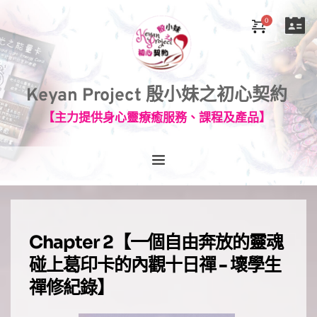
Keyan Project 殷小妹之初心契約
【主力提供身心靈療癒服務、課程及產品】
Chapter 2【一個自由奔放的靈魂
碰上葛印卡的內觀十日禪 - 壞學生
禪修紀錄】