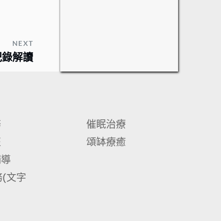
NEXT
紀錄解讀
務
催眠治療
班
頌缽療癒
輔導
(文字