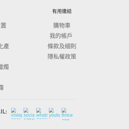
有用連結
裝置
購物車
我的帳戶 
化產
條款及細則
隱私權政策
量蠟燭
霧 
L: 