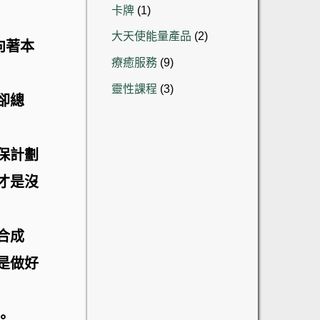
品
1
卡牌
1
產
個
品
2
大天使能量產品
2
產
，向著本
個
品
9
療癒服務
9
產
個
品
3
靈性課程
3
產
卻總
個
品
產
品
保計劃
才是沒
合成
是做好
。