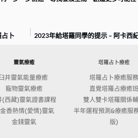
羅占卜
2023年給塔羅同學的提示 – 阿卡西
靈氣療癒
塔羅占卜療癒
臼井靈氣能量療癒 
塔羅占卜療癒服
寵物靈氣療癒
直覺塔羅占療癒
井(西藏)靈氣證書課程 
雙人雙卡塔羅關係
金香熱情(愛情)靈氣
半年運程預測&療癒服務
金錢靈氣
版)