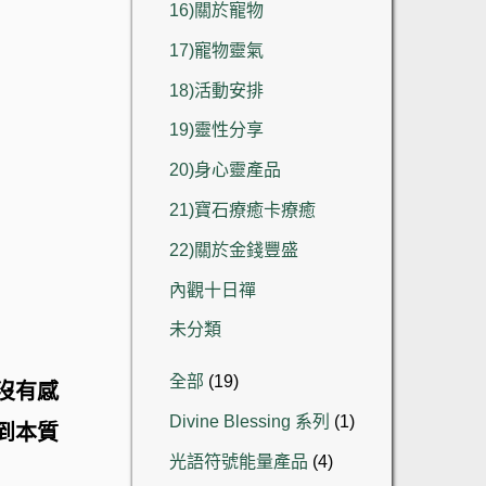
16)關於寵物
17)寵物靈氣
18)活動安排
19)靈性分享
20)身心靈產品
21)寶石療癒卡療癒
22)關於金錢豐盛
內觀十日禪
未分類
19
全部
19
沒有感
個
1
Divine Blessing 系列
1
產
到本質
個
品
4
光語符號能量產品
4
產
個