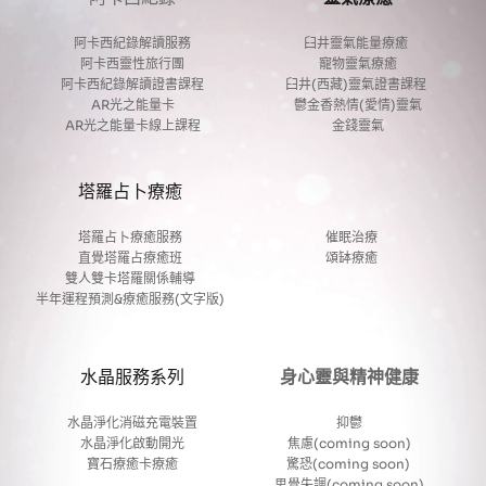
阿卡西紀錄解讀服務
臼井靈氣能量療癒 
阿卡西靈性旅行團
寵物靈氣療癒
阿卡西紀錄解讀證書課程
臼井(西藏)靈氣證書課程 
AR光之能量卡
鬱金香熱情(愛情)靈氣
AR光之能量卡線上課程
金錢靈氣
塔羅占卜療癒
塔羅占卜療癒服務
催眠治療
直覺塔羅占療癒班
頌缽療癒
雙人雙卡塔羅關係輔導
半年運程預測&療癒服務(文字版)
水晶服務系列
身心靈與精神健康
水晶淨化消磁充電裝置
抑鬱
水晶淨化啟動開光
焦慮(coming soon)
寶石療癒卡療癒
驚恐(coming soon) 
思覺失調(coming soon)