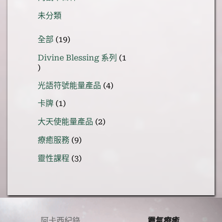
未分類
19
全部
19
個
Divine Blessing 系列
1
產
1
品
個
4
光語符號能量產品
4
產
個
1
品
卡牌
1
產
個
品
2
大天使能量產品
2
產
個
品
9
療癒服務
9
產
個
品
3
靈性課程
3
產
個
品
產
品
阿卡西紀錄
靈氣療癒