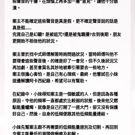
些聲音的干擾，在煩惱上再多加一層“意見”，讓他十分崩
潰。
案主不能確定這些聲音是真是假，更不確定聲音說的話是
真是假.......
究竟自己是幻聽? 是被詛咒?還是被鬼騷擾?去到後期，朋友
更開始不相信他的狀況。
案主曾於找中式師傅解簽時詢問過狀況，當時師傅叫他不
要理會這些聲音後，的確是好了一會兒，但不久後狀況又
再加劇，甚至會莫名其妙地被牽引著要去一些地方。
案主很擔心害怕，是自己有心理病，最終，他嘗試在小妹
這邊解讀阿卡西紀錄，希望可以有幫助。
在紀錄中，小妹得知案主是一個敏感的人，但是因為各種
原因，令他的頻率一直都處於比較弱的狀態。後來他又燃
點能量蠟燭，就像是自己打開了一道大門，卻又沒有保護
好自己，然後，自身的低頻便跟其他低頻能量連結。
小妹先幫案主跟不再需要的低頻能量道別及切割，再回到
令案主能量低的源頭做療癒及和解。