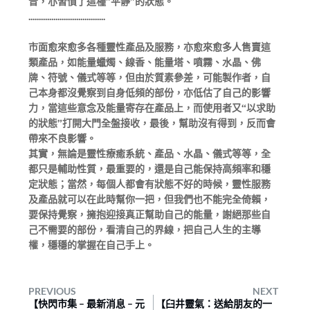
音，亦習慣了這種”平靜”的狀態。
.....................................
市面愈來愈多各種靈性產品及服務，亦愈來愈多人售賣這
類產品，如能量蠟燭、線香、能量塔、噴霧、水晶、佛
牌、符號、儀式等等，但由於質素參差，可能製作者，自
己本身都沒覺察到自身低頻的部份，亦低估了自己的影響
力，當這些意念及能量寄存在產品上，而使用者又“以求助
的狀態”打開大門全盤接收，最後，幫助沒有得到，反而會
帶來不良影響。
其實，無論是靈性療癒系統、產品、水晶、儀式等等，全
都只是輔助性質，最重要的，還是自己能保持高頻率和穩
定狀態；當然，每個人都會有狀態不好的時候，靈性服務
及產品就可以在此時幫你一把，但我們也不能完全倚賴，
要保持覺察，擁抱迎接真正幫助自己的能量，謝絕那些自
己不需要的部份，看清自己的界線，把自己人生的主導
權，穩穩的掌握在自己手上。
PREVIOUS
NEXT
【快閃市集 – 最新消息 – 元
【臼井靈氣：送給朋友的一