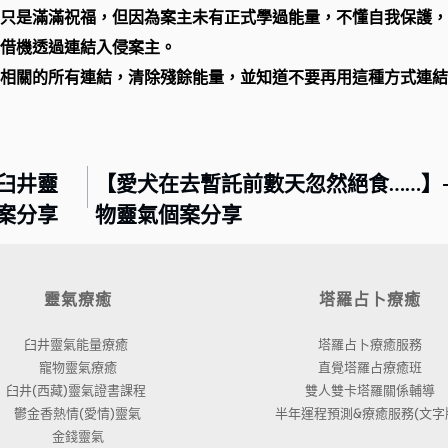
只是滿滿祝福，但因為案主未有正式學過能量，不懂自我保護，
借機透過連結入侵案主。
相關的所有連結，清除殘餘能量，並知道不要再用這種方式連結
 臼井靈
【愛犬在去暫託前數天忽然絕食……】-
案分享
物靈氣個案分享
靈氣療癒
塔羅占卜療癒
臼井靈氣能量療癒 
塔羅占卜療癒服務
寵物靈氣療癒
直覺塔羅占療癒班
臼井(西藏)靈氣證書課程 
雙人雙卡塔羅關係輔導
鬱金香熱情(愛情)靈氣
半年運程預測&療癒服務(文字版
金錢靈氣