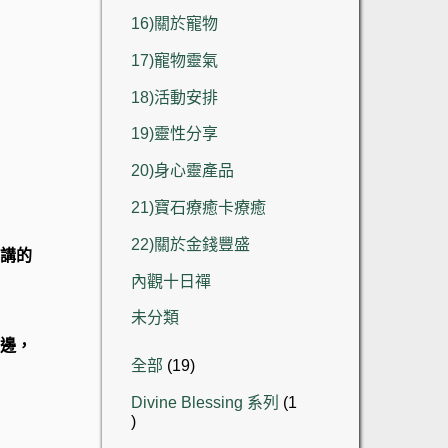
16)關於寵物
17)寵物靈氣
18)活動安排
19)靈性分享
20)身心靈產品
21)寶石療癒卡療癒
22)關於金錢豐盛
講的
內觀十日禪
未分類
邊，
19
全部
19
個
Divine Blessing 系列
1
產
1
品
個