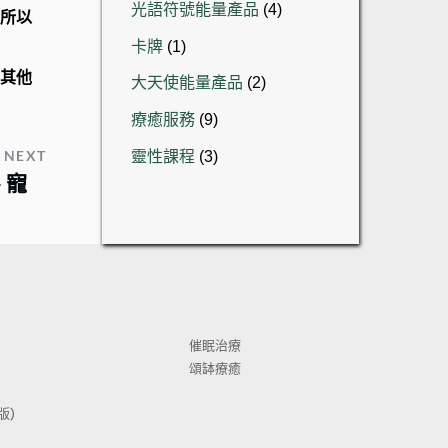
4
光語符號能量產品
4
所以
產
個
1
品
卡牌
1
產
個
品
2
其他
大天使能量產品
2
產
個
品
9
療癒服務
9
產
個
品
3
NEXT
靈性課程
3
產
個
 寵
品
產
品
催眠治療
頌缽療癒
) 