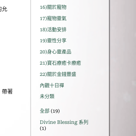
16)關於寵物
的允
17)寵物靈氣
18)活動安排
19)靈性分享
20)身心靈產品
21)寶石療癒卡療癒
22)關於金錢豐盛
內觀十日禪
，帶著
未分類
19
全部
19
個
Divine Blessing 系列
產
1
1
品
個