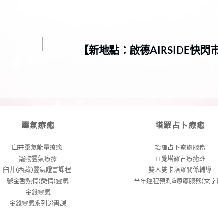
【新地點：啟德AIRSIDE快閃
靈氣療癒
塔羅占卜療癒
臼井靈氣能量療癒 
塔羅占卜療癒服務
寵物靈氣療癒
直覺塔羅占療癒班
臼井(西藏)靈氣證書課程 
雙人雙卡塔羅關係輔導
鬱金香熱情(愛情)靈氣
半年運程預測&療癒服務(文字版
金錢靈氣
金錢靈氣系列證書課