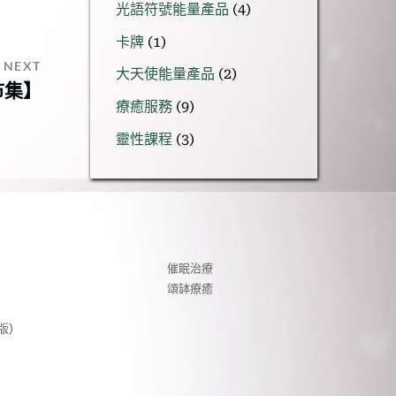
4
光語符號能量產品
4
產
個
1
品
卡牌
1
產
個
NEXT
品
2
大天使能量產品
2
產
市集】
個
品
9
療癒服務
9
產
個
品
3
靈性課程
3
產
個
品
產
品
催眠治療
頌缽療癒
) 