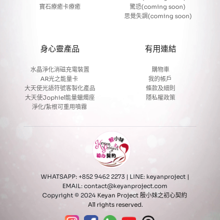
寶石療癒卡療癒
驚恐(coming soon) 
思覺失調(coming soon)
身心靈產品
有用連結
水晶淨化消磁充電裝置
購物車
AR光之能量卡
我的帳戶 
大天使光語符號客製化產品
條款及細則
大天使Jophiel能量蠟燭座
隱私權政策
淨化/紮根可重用噴霧 
WHATSAPP: +852 9462 2273 | LINE: keyanproject
 | 
EMAIL: contact@keyanproject.com 
Copyright © 2024 
Keyan Project 殷小妹之初心契約 
All rights reserved.