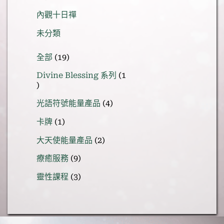
內觀十日禪
未分類
19
全部
19
個
Divine Blessing 系列
1
產
1
品
個
4
光語符號能量產品
4
產
個
1
品
卡牌
1
產
個
品
2
大天使能量產品
2
產
個
品
9
療癒服務
9
產
個
品
3
靈性課程
3
產
個
品
產
品