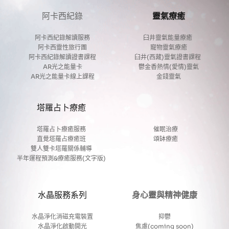
阿卡西紀錄
靈氣療癒
阿卡西紀錄解讀服務
臼井靈氣能量療癒 
阿卡西靈性旅行團
寵物靈氣療癒
阿卡西紀錄解讀證書課程
臼井(西藏)靈氣證書課程 
AR光之能量卡
鬱金香熱情(愛情)靈氣
AR光之能量卡線上課程
金錢靈氣
塔羅占卜療癒
塔羅占卜療癒服務
催眠治療
直覺塔羅占療癒班
頌缽療癒
雙人雙卡塔羅關係輔導
半年運程預測&療癒服務(文字版)
水晶服務系列
身心靈與精神健康
水晶淨化消磁充電裝置
抑鬱
水晶淨化啟動開光
焦慮(coming soon)