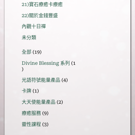
21)寶石療癒卡療癒
22)關於金錢豐盛
內觀十日禪
未分類
19
全部
19
個
Divine Blessing 系列
1
產
1
品
個
4
光語符號能量產品
4
產
個
1
品
卡牌
1
產
個
品
2
大天使能量產品
2
產
個
品
9
療癒服務
9
產
個
品
3
靈性課程
3
產
個
品