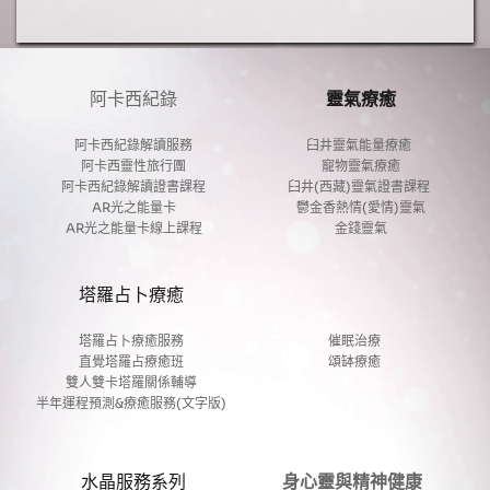
產
品
阿卡西紀錄
靈氣療癒
阿卡西紀錄解讀服務
臼井靈氣能量療癒 
阿卡西靈性旅行團
寵物靈氣療癒
阿卡西紀錄解讀證書課程
臼井(西藏)靈氣證書課程 
AR光之能量卡
鬱金香熱情(愛情)靈氣
AR光之能量卡線上課程
金錢靈氣
塔羅占卜療癒
塔羅占卜療癒服務
催眠治療
直覺塔羅占療癒班
頌缽療癒
雙人雙卡塔羅關係輔導
半年運程預測&療癒服務(文字版)
水晶服務系列
身心靈與精神健康