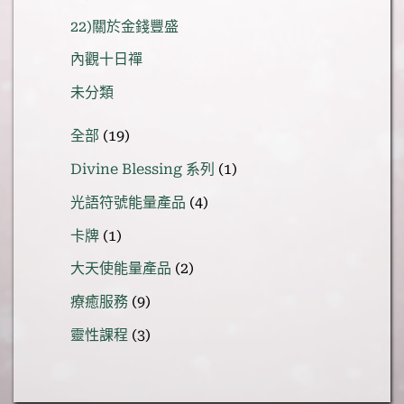
22)關於金錢豐盛
內觀十日禪
未分類
19
全部
19
個
1
Divine Blessing 系列
1
產
個
品
4
光語符號能量產品
4
產
個
品
1
卡牌
1
產
個
品
2
大天使能量產品
2
產
個
品
9
療癒服務
9
產
個
品
3
靈性課程
3
產
個
品
產
品