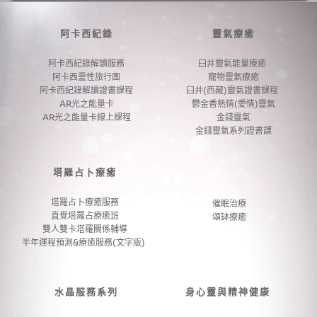
阿卡西紀錄
靈氣療癒
阿卡西紀錄解讀服務
臼井靈氣能量療癒 
阿卡西靈性旅行團
寵物靈氣療癒
阿卡西紀錄解讀證書課程
臼井(西藏)靈氣證書課程 
AR光之能量卡
鬱金香熱情(愛情)靈氣
AR光之能量卡線上課程
金錢靈氣
金錢靈氣系列證書課
塔羅占卜療癒
塔羅占卜療癒服務
催眠治療
直覺塔羅占療癒班
頌缽療癒
雙人雙卡塔羅關係輔導
半年運程預測&療癒服務(文字版) 
水晶服務系列
身心靈與精神健康