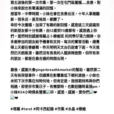
第五波後的第一次市集，第一次在屯門區擺檔......良景，對
小妹來說也有著滿滿的回憶，
想當年，中學時期，小妹也會在良景出沒，十年人事幾翻
新，很多店，甚至格局，都變了。
幸好今次擺檔，加添了有趣的新回憶，感恩這三天認識到
的新朋友都十分有趣，由12歲到70歲都有，感恩遇上你
們。當然特別感謝
塔羅占卜療癒班
 的同學仔落力開牌，亦
多謝參加的朋友給予機會和支持，每次的實習活動，總覺
得上天都在眷顧著，昨天明明天文台仍說會下雨，今天竟
然仍天朗氣清，雖然沒有長長的人龍排隊造勢，但所有來
的朋友，都是在最合適的時間出現。
最後，感謝大會gingerbreadhkmarket的幫助，雖然第二
天有些突發事件，但總算在影響最低下順利渡過。小妹也
未知下次市集在何時何地，但肯定是，我很期待再與你們
相遇，即使非市集日子，有需要時，也歡迎隨時直接pm，
小妹#24小時佛系營業
，感恩，感謝，愛你們
#塔羅
#tarot
#阿卡西紀錄
#市集
#水晶
#療癒