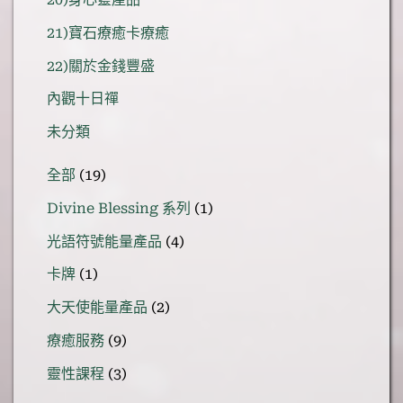
21)寶石療癒卡療癒
22)關於金錢豐盛
內觀十日禪
未分類
19
全部
19
個
1
Divine Blessing 系列
1
產
個
品
4
光語符號能量產品
4
產
個
品
1
卡牌
1
產
個
品
2
大天使能量產品
2
產
個
品
9
療癒服務
9
產
個
品
3
靈性課程
3
產
個
品