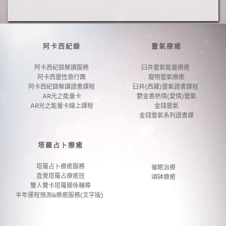
產
品
阿卡西紀錄
靈氣療癒
阿卡西紀錄解讀服務
臼井靈氣能量療癒 
阿卡西靈性旅行團
寵物靈氣療癒
阿卡西紀錄解讀證書課程
臼井(西藏)靈氣證書課程 
AR光之能量卡
鬱金香熱情(愛情)靈氣
AR光之能量卡線上課程
金錢靈氣
金錢靈氣系列證書課
塔羅占卜療癒
塔羅占卜療癒服務
催眠治療
直覺塔羅占療癒班
頌缽療癒
雙人雙卡塔羅關係輔導
半年運程預測&療癒服務(文字版) 