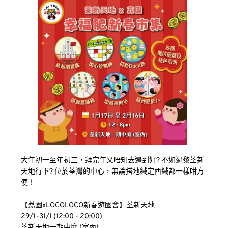
大年初一至年初三，拜完年又唔知去邊到好? 不如過黎荃新
天地行下? 位於荃灣的中心，無論搭地鐵定西鐵都一樣咁方
便！
【荔園xLOCOLOCO新春遊園會】荃新天地 
29/1-31/1 (12:00 - 20:00)
荃新天地一期中庭 (室內)