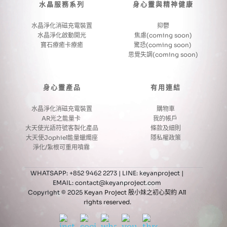
水晶服務系列
身心靈與精神健康
水晶淨化消磁充電裝置
抑鬱
水晶淨化啟動開光
焦慮(coming soon)
寶石療癒卡療癒
驚恐(coming soon) 
思覺失調(coming soon)
身心靈產品
有用連結
水晶淨化消磁充電裝置
購物車
AR光之能量卡 
我的帳戶 
大天使光語符號客製化產品
條款及細則
大天使Jophiel能量蠟燭座
隱私權政策
淨化/紮根可重用噴霧 
WHATSAPP: +852 9462 2273 | LINE: keyanproject
 | 
EMAIL: contact@keyanproject.com 
Copyright © 2025 
Keyan Project 殷小妹之初心契約 All 
rights reserved.