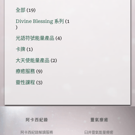
19
全部
19
個
Divine Blessing 系列
1
產
1
品
個
4
光語符號能量產品
4
產
個
1
品
卡牌
1
產
個
品
2
大天使能量產品
2
產
個
品
9
療癒服務
9
產
個
品
3
靈性課程
3
產
個
品
產
品
阿卡西紀錄
靈氣療癒
阿卡西紀錄解讀服務
臼井靈氣能量療癒 