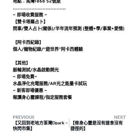
地點：馬灣1868 52號屋
…………………………….
~ 即場收費服務 ~
【雙卡塔羅占卜】
問事/雙人占卜(關係)/半年流年預測 (整體+學/事業+愛情)
【阿卡西紀錄】
個人/寵物紀錄/“遊世界”阿卡西體驗
【其他】
脈輪測試/水晶啟動開光
~ 即場免費~
水晶淨化充電服務/AR光之能量卡試玩
~ 新客即場優惠 ~
報讀身心靈課程/指定服務套餐
PREVIOUS
NEXT
【又回到老地方荃灣Dpark –
【修身心靈是沒有速食沒有
快閃市集】
捷徑的】