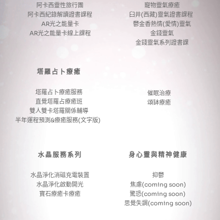
阿卡西靈性旅行團
寵物靈氣療癒
阿卡西紀錄解讀證書課程
臼井(西藏)靈氣證書課程 
AR光之能量卡
鬱金香熱情(愛情)靈氣
AR光之能量卡線上課程
金錢靈氣
金錢靈氣系列證書課
塔羅占卜療癒
塔羅占卜療癒服務
催眠治療
直覺塔羅占療癒班
頌缽療癒
雙人雙卡塔羅關係輔導
半年運程預測&療癒服務(文字版) 
水晶服務系列
身心靈與精神健康
水晶淨化消磁充電裝置
抑鬱
水晶淨化啟動開光
焦慮(coming soon)
寶石療癒卡療癒
驚恐(coming soon) 
思覺失調(coming soon)