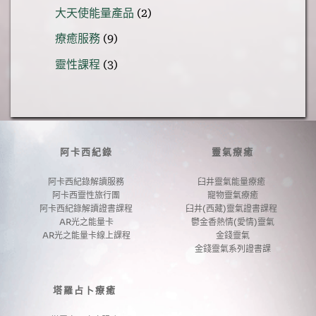
品
2
大天使能量產品
2
產
個
品
9
療癒服務
9
產
個
品
3
靈性課程
3
產
個
品
產
品
阿卡西紀錄
靈氣療癒
阿卡西紀錄解讀服務
臼井靈氣能量療癒 
阿卡西靈性旅行團
寵物靈氣療癒
阿卡西紀錄解讀證書課程
臼井(西藏)靈氣證書課程 
AR光之能量卡
鬱金香熱情(愛情)靈氣
AR光之能量卡線上課程
金錢靈氣
金錢靈氣系列證書課
塔羅占卜療癒