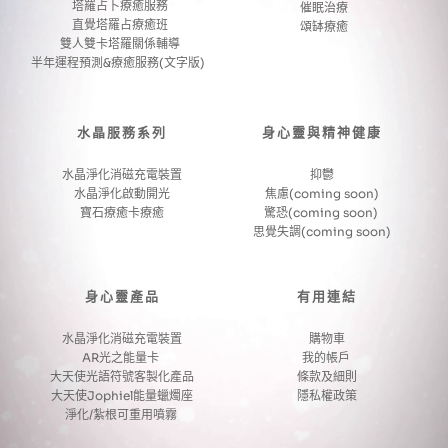
塔羅占卜療癒服務
催眠治療
直覺塔羅占療癒班
頌缽療癒
雙人雙卡塔羅關係輔導
半年運程預測&療癒服務(文字版) 
水晶服務系列
身心靈與精神健康
水晶淨化消磁充電裝置
抑鬱
水晶淨化啟動開光
焦慮(coming soon)
寶石療癒卡療癒
驚恐(coming soon) 
思覺失調(coming soon)
身心靈產品
有用連結
水晶淨化消磁充電裝置
購物車
AR光之能量卡 
我的帳戶 
大天使光語符號客製化產品
條款及細則
大天使Jophiel能量蠟燭座
隱私權政策
淨化/紮根可重用噴霧 