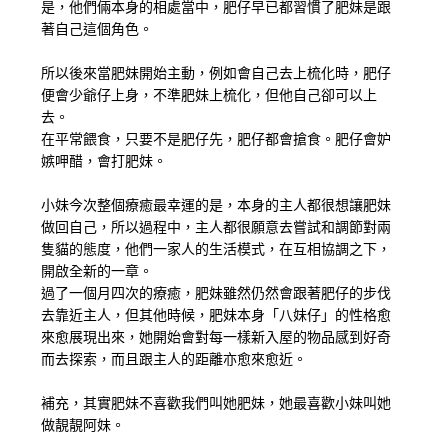
是，他們倆本身的相處當中，肥仔早已都習慣了肥妹是跟
著自己這個角色。
所以後來當肥妹開始主動，例如會自己去上梳化時，肥仔
便會少爺仔上身，不準肥妹上梳化，但他自己卻可以上
去。
在平常餵食，只要不是肥仔先，肥仔都會搶食。肥仔會妒
嫉呷醋，會打肥妹。
小妹今次整個療癒最幸運的是，本身的主人都很想讓肥妹
做回自己，所以過程中，主人都很願意去嘗試和調節對兩
隻貓的態度，他們一家人的生活模式，在互相協調之下，
開啟全新的一章。
過了一個月四次的療癒，肥妹雖然仍然會跟著肥仔的步伐
去靠近主人，但其他時候，肥妹本身「八妹仔」的性格愈
來愈展現出來，她開始會對每一樣新入屋的物品感到好奇
而去探索，而且跟主人的距離亦愈來愈近。
補充，其實肥妹不喜歡我們叫她肥妹，她最喜歡小妹叫她
做靚靚阿妹。