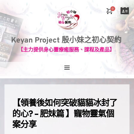
Keyan Project 殷小妹之初心契約
【主力提供身心靈療癒服務、課程及產品】
【
領養後如何突破貓貓冰封了
的心? - 肥妹篇 
】
寵物靈氣
個
案分享
⠀⠀⠀