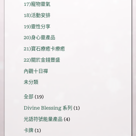
17)寵物靈氣
18)活動安排
19)靈性分享
20)身心靈產品
21)寶石療癒卡療癒
22)關於金錢豐盛
內觀十日禪
未分類
19
全部
19
個
1
Divine Blessing 系列
1
產
個
品
4
光語符號能量產品
4
產
個
品
1
卡牌
1
產
個