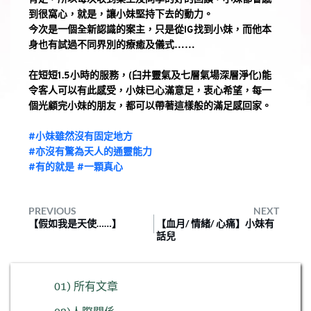
到很窩心，就是，讓小妹堅持下去的動力。
今次是一個全新認識的案主，只是從IG找到小妹，而他本
身也有試過不同界別的療癒及儀式……
在短短1.5小時的服務，
(臼井靈氣及
七層氣場深層淨化
)
能
令客人可以有此感受，小妹已心滿意足，衷心希望，每一
個光顧完小妹的朋友，都可以帶著這樣般的滿足感回家。
#小妹雖然沒有固定地方
#亦沒有驚為天人的通靈能力
#有的就是
#一顆真心
PREVIOUS
NEXT
【假如我是天使……】
【血月/ 情緒/ 心痛】小妹有
話兒
01) 所有文章