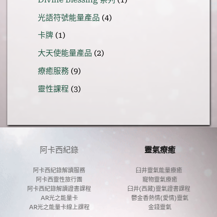
產
個
品
4
光語符號能量產品
4
產
個
品
1
卡牌
1
產
個
品
2
大天使能量產品
2
產
個
品
9
療癒服務
9
產
個
品
3
靈性課程
3
產
個
品
產
品
阿卡西紀錄
靈氣療癒
阿卡西紀錄解讀服務
臼井靈氣能量療癒 
阿卡西靈性旅行團
寵物靈氣療癒
阿卡西紀錄解讀證書課程
臼井(西藏)靈氣證書課程 
AR光之能量卡
鬱金香熱情(愛情)靈氣
AR光之能量卡線上課程
金錢靈氣