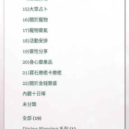
15)大眾占卜
16)關於寵物
17)寵物靈氣
18)活動安排
19)靈性分享
20)身心靈產品
21)寶石療癒卡療癒
22)關於金錢豐盛
內觀十日禪
未分類
19
全部
19
個
1
Divine Blessing 系列
1