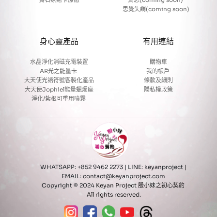
思覺失調(coming soon)
身心靈產品
有用連結
水晶淨化消磁充電裝置
購物車
AR光之能量卡
我的帳戶 
大天使光語符號客製化產品
條款及細則
大天使Jophiel能量蠟燭座
隱私權政策
淨化/紮根可重用噴霧 
WHATSAPP: +852 9462 2273 | LINE: keyanproject
 | 
EMAIL: contact@keyanproject.com 
Copyright © 2024 
Keyan Project 殷小妹之初心契約 
All rights reserved.