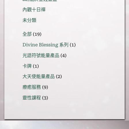
內觀十日禪
未分類
19
全部
19
個
1
Divine Blessing 系列
1
產
個
品
4
光語符號能量產品
4
產
個
品
1
卡牌
1
產
個
品
2
大天使能量產品
2
產
個
品
9
療癒服務
9
產
個
品
3
靈性課程
3
產
個
品
產
品