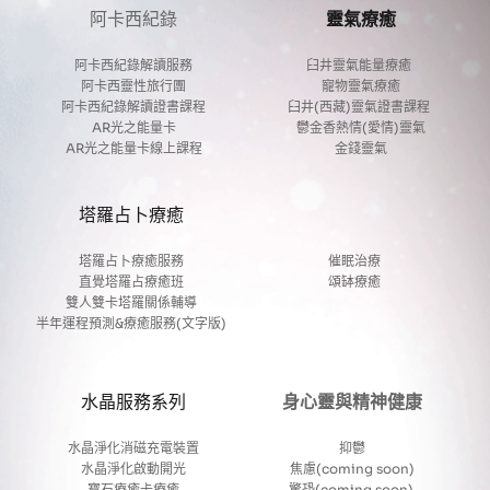
阿卡西紀錄
靈氣療癒
阿卡西紀錄解讀服務
臼井靈氣能量療癒 
阿卡西靈性旅行團
寵物靈氣療癒
阿卡西紀錄解讀證書課程
臼井(西藏)靈氣證書課程 
AR光之能量卡
鬱金香熱情(愛情)靈氣
AR光之能量卡線上課程
金錢靈氣
塔羅占卜療癒
塔羅占卜療癒服務
催眠治療
直覺塔羅占療癒班
頌缽療癒
雙人雙卡塔羅關係輔導
半年運程預測&療癒服務(文字版)
水晶服務系列
身心靈與精神健康
水晶淨化消磁充電裝置
抑鬱
水晶淨化啟動開光
焦慮(coming soon)
寶石療癒卡療癒
驚恐(coming soon) 