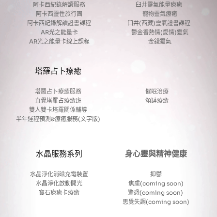
阿卡西紀錄解讀服務
臼井靈氣能量療癒 
阿卡西靈性旅行團
寵物靈氣療癒
阿卡西紀錄解讀證書課程
臼井(西藏)靈氣證書課程 
AR光之能量卡
鬱金香熱情(愛情)靈氣
AR光之能量卡線上課程
金錢靈氣
塔羅占卜療癒
塔羅占卜療癒服務
催眠治療
直覺塔羅占療癒班
頌缽療癒
雙人雙卡塔羅關係輔導
半年運程預測&療癒服務(文字版)
水晶服務系列
身心靈與精神健康
水晶淨化消磁充電裝置
抑鬱
水晶淨化啟動開光
焦慮(coming soon)
寶石療癒卡療癒
驚恐(coming soon) 
思覺失調(coming soon)