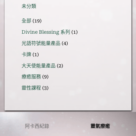
未分類
19
全部
19
個
1
Divine Blessing 系列
1
產
個
品
4
光語符號能量產品
4
產
個
品
1
卡牌
1
產
個
品
2
大天使能量產品
2
產
個
品
9
療癒服務
9
產
個
品
3
靈性課程
3
產
個
品
產
品
阿卡西紀錄
靈氣療癒