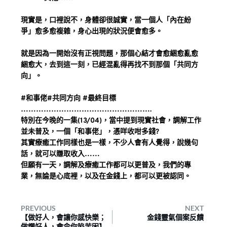
現實是，口裡說不，身體卻很誠實，當一個人「內在紛
爭」愈多愈複雜，身心出現的狀況便會愈多。
就是因為一開始沒有正視問題，那個心結才會愈綑愈亂愈
綑愈大，去到這一刻，已經混亂得再找不到那個「共同方
向」。
#和事佬
#共同方向 
#最終目標
…………………………………………….
特別在今晚的一集(13/04)，當中提到現實社會，調解工作
並未普及，一個「和事佬」，憑咩收咁多錢?
其實療癒工作同樣也是一樣，不少人會有人覺得，說幾句
話，就可以賺取收入……
但願有一天，調解及療癒工作都可以更普及，我們的專
業，無論是心底裡，以及在金錢上，都可以更被認同。
PREVIOUS
NEXT
【做好人，會讓你感快樂；
金錢靈氣個案反饋
做爛好人，會令你陷苦困】