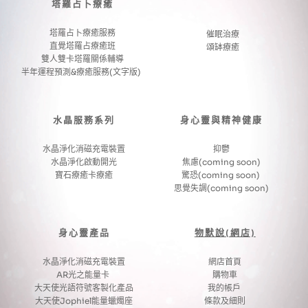
塔羅占卜療癒
塔羅占卜療癒服務
催眠治療
直覺塔羅占療癒班
頌缽療癒
雙人雙卡塔羅關係輔導
半年運程預測&療癒服務(文字版) 
水晶服務系列
身心靈與精神健康
水晶淨化消磁充電裝置
抑鬱
水晶淨化啟動開光
焦慮(coming soon)
寶石療癒卡療癒
驚恐(coming soon) 
思覺失調(coming soon)
身心靈產品
物默說(網店)
水晶淨化消磁充電裝置
網店首頁
AR光之能量卡 
購物車
大天使光語符號客製化產品
我的帳戶 
大天使Jophiel能量蠟燭座
條款及細則