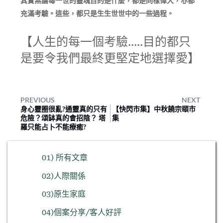
其實無論每一世的靈魂目的是什麼，都是同樣偉大，亦都
充滿考驗。這些，都只是生生世世中的一些過程。
【人生的每一個考驗.....目的都只
是要令我們最終更堅定地選擇愛】
PREVIOUS
NEXT
身心靈圈很亂?通靈真的只有
【快閃市集】中秋饒宗頤市
危險？頌缽真的會招陰？ 塔
集
羅只能占卜不能療癒?
01) 所有文章
02)人際關係
03)原生家庭
04)個案分享/客人好評