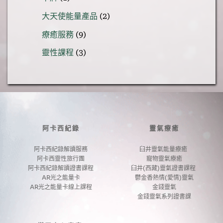
產
個
品
2
大天使能量產品
2
產
個
品
9
療癒服務
9
產
個
品
3
靈性課程
3
產
個
品
產
品
阿卡西紀錄
靈氣療癒
阿卡西紀錄解讀服務
臼井靈氣能量療癒 
阿卡西靈性旅行團
寵物靈氣療癒
阿卡西紀錄解讀證書課程
臼井(西藏)靈氣證書課程 
AR光之能量卡
鬱金香熱情(愛情)靈氣
AR光之能量卡線上課程
金錢靈氣
金錢靈氣系列證書課