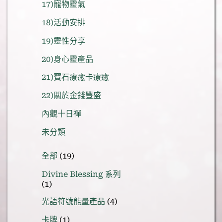
17)寵物靈氣
18)活動安排
19)靈性分享
20)身心靈產品
21)寶石療癒卡療癒
22)關於金錢豐盛
內觀十日禪
未分類
19
全部
19
個
Divine Blessing 系列
產
1
1
品
個
4
光語符號能量產品
4
產
個
1
品
卡牌
1