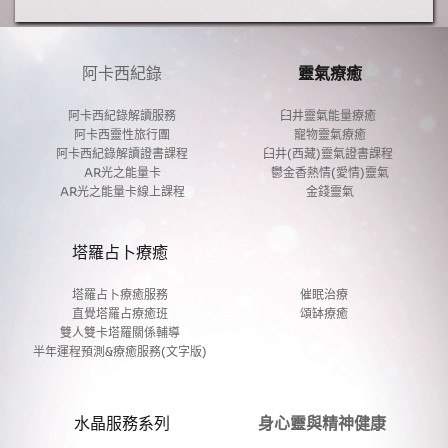
品
阿卡西紀錄
靈氣療癒
阿卡西紀錄解讀服務
臼井靈氣能量療癒 
阿卡西靈性旅行團
寵物靈氣療癒
阿卡西紀錄解讀證書課程
臼井(西藏)靈氣證書課程 
AR光之能量卡
鬱金香熱情(愛情)靈氣
AR光之能量卡線上課程
金錢靈氣
塔羅占卜療癒
塔羅占卜療癒服務
催眠治療
直覺塔羅占療癒班
頌缽療癒
雙人雙卡塔羅關係輔導
半年運程預測&療癒服務(文字版)
水晶服務系列
身心靈與精神健康