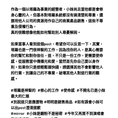
作為一個以塔羅為事業的經營者，小妹尚且當他都是會修
身心靈的人，但基本對塔羅系統都沒有搞清楚和尊重，還
挪用他人公司的資源用作自己的商業產品銷售，這些不尊
重及侵權行為，
真的很難想像他能如何幫助別人尋憂解困。
如果當事人看到這個post，希望你可以反思一下，其實，
塔羅也是一門很神聖的工作，因為找你的人，是真心需要
你的幫忙和對你信任，這，不只是一份工作，更需要使命
感，從服務當中傳播光和愛，當然首先你自己要以身作
則。如果你只是想輕鬆搵快錢，請選擇其他不會影響他人
的行業，別讓自己的不專業，破壞其他人對這行業的觀
感。
#塔羅是神聖的  #修心的工作  #使命感  #不開名已是小妹
最大的仁慈
#別說這只是應援物
#明明是銷售商品  #如有誤會小妹可
以出post澄清道歉
#mirror  #小妹是鏡粉不是秘密  #今年又再買不到演唱會