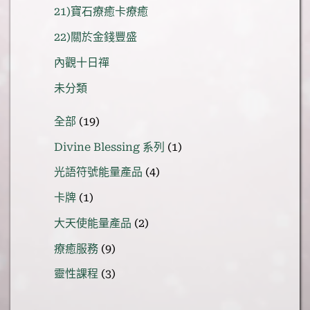
21)寶石療癒卡療癒
22)關於金錢豐盛
內觀十日禪
未分類
19
全部
19
個
1
Divine Blessing 系列
1
產
個
品
4
光語符號能量產品
4
產
個
品
1
卡牌
1
產
個
品
2
大天使能量產品
2
產
個
品
9
療癒服務
9
產
個
品
3
靈性課程
3
產
個
品
產