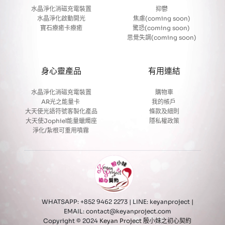
水晶淨化消磁充電裝置
抑鬱
水晶淨化啟動開光
焦慮(coming soon)
寶石療癒卡療癒
驚恐(coming soon) 
思覺失調(coming soon)
身心靈產品
有用連結
水晶淨化消磁充電裝置
購物車
AR光之能量卡
我的帳戶 
大天使光語符號客製化產品
條款及細則
大天使Jophiel能量蠟燭座
隱私權政策
淨化/紮根可重用噴霧 
WHATSAPP: +852 9462 2273 | LINE: keyanproject
 | 
EMAIL: contact@keyanproject.com 
Copyright © 2024 
Keyan Project 殷小妹之初心契約 