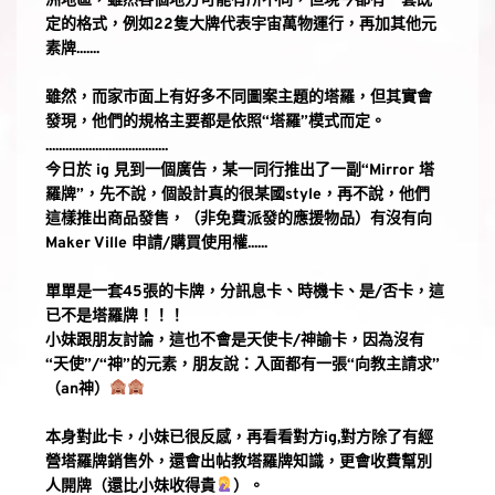
洲地區，雖然各個地方可能有所不同，但現今都有一套既
定的格式，例如22隻大牌代表宇宙萬物運行，再加其他元
素牌.......
雖然，而家市面上有好多不同圖案主題的塔羅，但其實會
發現，他們的規格主要都是依照“塔羅”模式而定。
.....................................
今日於 ig 見到一個廣告，某一同行推出了一副“Mirror 塔
羅牌”，先不說，個設計真的很某國style，再不說，他們
這樣推出商品發售，（非免費派發的應援物品）有沒有向
Maker Ville 申請/購買使用權......
單單是一套45張的卡牌，分訊息卡、時機卡、是/否卡，這
已不是塔羅牌！！！
小妹跟朋友討論，這也不會是天使卡/神諭卡，因為沒有
“天使”/“神”的元素，朋友說：入面都有一張“向教主請求”
（an神）
本身對此卡，小妹已很反感，再看看對方ig,對方除了有經
營塔羅牌銷售外，還會出帖教塔羅牌知識，更會收費幫別
人開牌（還比小妹收得貴
）。