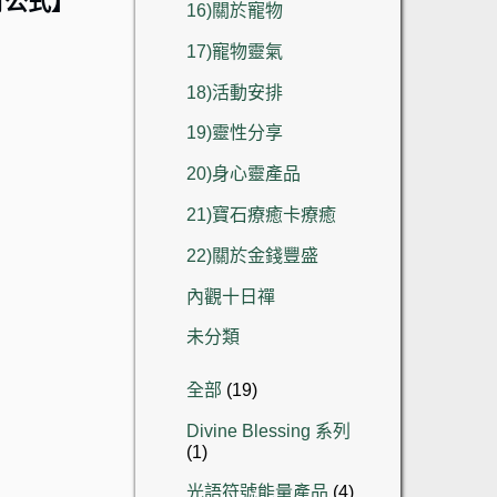
有公式】
16)關於寵物
17)寵物靈氣
18)活動安排
19)靈性分享
20)身心靈產品
21)寶石療癒卡療癒
22)關於金錢豐盛
內觀十日禪
未分類
19
全部
19
個
Divine Blessing 系列
產
1
1
品
個
4
光語符號能量產品
4