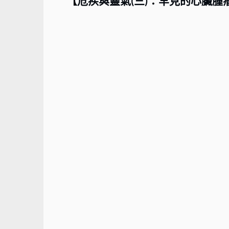
【危疾與靈氣(三)：罕見的心臟腫