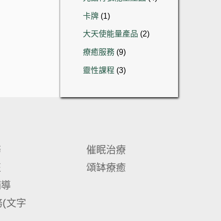
產
個
1
品
卡牌
1
產
個
品
2
大天使能量產品
2
產
個
品
9
療癒服務
9
產
個
品
3
靈性課程
3
產
個
品
產
品
務
催眠治療
班
頌缽療癒
輔導
(文字