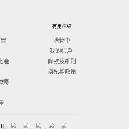
有用連結
裝置
購物車
我的帳戶 
化產
條款及細則
隱私權政策
量蠟燭
霧 
L: 