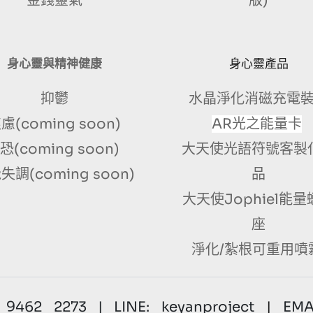
金錢靈氣
版)
身心靈與精神健康
身心靈產品
抑鬱
水晶淨化消磁充電
慮(coming soon)
AR光之能量卡
恐(coming soon) 
大天使光語符號客製
失調(coming soon)
品
大天使Jophiel能
座
淨化/紮根可重用噴
9462 2273 | LINE: keyanproject
 | 
EMAI