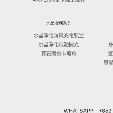
AR光之能量卡線上課程
水晶服務系列
水晶淨化消磁充電裝置
水晶淨化啟動開光
焦
寶石療癒卡療癒
驚
思覺
WHATSAPP: +852 