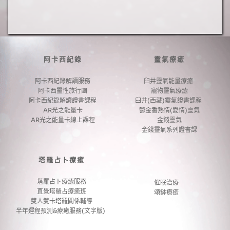
個
品
產
品
阿卡西紀錄
靈氣療癒
阿卡西紀錄解讀服務
臼井靈氣能量療癒 
阿卡西靈性旅行團
寵物靈氣療癒
阿卡西紀錄解讀證書課程
臼井(西藏)靈氣證書課程 
AR光之能量卡
鬱金香熱情(愛情)靈氣
AR光之能量卡線上課程
金錢靈氣
金錢靈氣系列證書課
塔羅占卜療癒
塔羅占卜療癒服務
催眠治療
直覺塔羅占療癒班
頌缽療癒
雙人雙卡塔羅關係輔導
半年運程預測&療癒服務(文字版) 