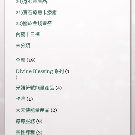
20)身心靈產品
21)寶石療癒卡療癒
22)關於金錢豐盛
內觀十日禪
未分類
19
全部
19
個
Divine Blessing 系列
1
產
1
品
個
4
光語符號能量產品
4
產
個
1
品
卡牌
1
產
個
品
2
大天使能量產品
2
產
個
品
9
療癒服務
9
產
個
品
3
靈性課程
3
產