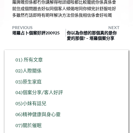
羅牌嘅但係都冇你講解得咁詳細啦都比較籠統你係真係會
就住成個問題去好似同個客人傾偈咁同你傾完計舒服咗好
多雖然冇話即時有啲咩解決方法但係我相信係會好咗嘅 
PREVIOUS
NEXT
塔羅占卜個案好評200925
你以為你想的那個真的是你
愛的那個? – 塔羅個案分享
01) 所有文章
02)人際關係
03)原生家庭
04)個案分享/客人好評
05)小妹有話兒
06)精神健康與身心靈
07)關於催眠