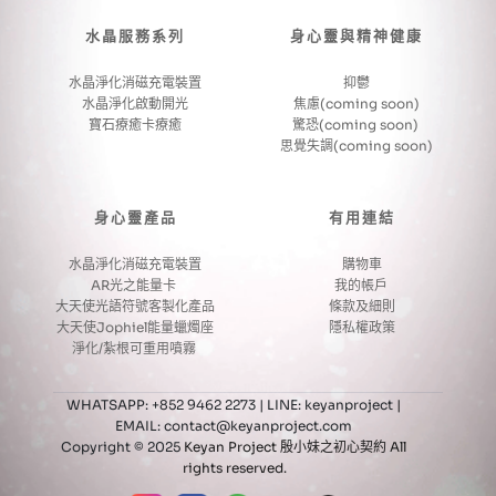
水晶服務系列
身心靈與精神健康
水晶淨化消磁充電裝置
抑鬱
水晶淨化啟動開光
焦慮(coming soon)
寶石療癒卡療癒
驚恐(coming soon) 
思覺失調(coming soon)
身心靈產品
有用連結
水晶淨化消磁充電裝置
購物車
AR光之能量卡 
我的帳戶 
大天使光語符號客製化產品
條款及細則
大天使Jophiel能量蠟燭座
隱私權政策
淨化/紮根可重用噴霧 
WHATSAPP: +852 9462 2273 | LINE: keyanproject
 | 
EMAIL: contact@keyanproject.com 
Copyright © 2025 
Keyan Project 殷小妹之初心契約 All 
rights reserved.