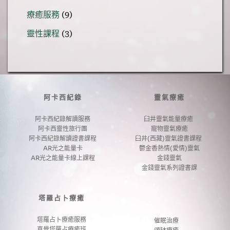
個
品
9
療癒服務
9
產
個
品
3
靈性課程
3
產
個
品
產
品
阿卡西紀錄
靈氣療癒
阿卡西紀錄解讀服務
臼井靈氣能量療癒 
阿卡西靈性旅行團
寵物靈氣療癒
阿卡西紀錄解讀證書課程
臼井(西藏)靈氣證書課程 
AR光之能量卡
鬱金香熱情(愛情)靈氣
AR光之能量卡線上課程
金錢靈氣
金錢靈氣系列證書課
塔羅占卜療癒
塔羅占卜療癒服務
催眠治療
直覺塔羅占療癒班