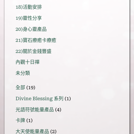
18)活動安排
19)靈性分享
20)身心靈產品
21)寶石療癒卡療癒
22)關於金錢豐盛
內觀十日禪
未分類
19
全部
19
個
1
Divine Blessing 系列
1
產
個
品
4
光語符號能量產品
4
產
個
品
1
卡牌
1
產
個
品
2
大天使能量產品
2
產