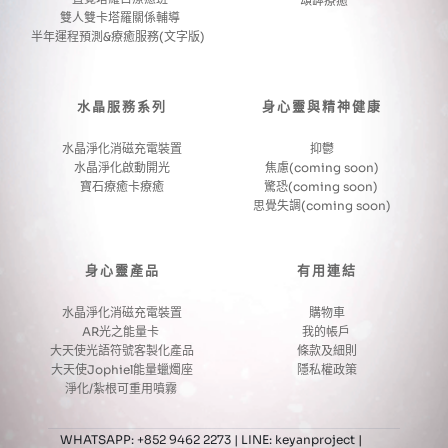
頌缽療癒
雙人雙卡塔羅關係輔導
半年運程預測&療癒服務(文字版) 
水晶服務系列
身心靈與精神健康
水晶淨化消磁充電裝置
抑鬱
水晶淨化啟動開光
焦慮(coming soon)
寶石療癒卡療癒
驚恐(coming soon) 
思覺失調(coming soon)
身心靈產品
有用連結
水晶淨化消磁充電裝置
購物車
AR光之能量卡 
我的帳戶 
大天使光語符號客製化產品
條款及細則
大天使Jophiel能量蠟燭座
隱私權政策
淨化/紮根可重用噴霧 
WHATSAPP: +852 9462 2273 | LINE: keyanproject
 | 