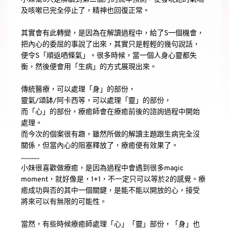
及咳嗽已完全停止了，精神也回復正常。
其實會有此轉變，是因為在解讀過程中，給了S一個機會，
把內心的委屈的事說了出來，其實只是輕輕的幾句說話，
便令S「順返哂條氣」。很多時候，當一個人身心靈都失
衡，然後便會用「生病」的方式展現出來。
傳統醫療，可以處理「身」的部份，
靈氣/頌缽/阿卡西等，可以處理「靈」的部份，
而「心」的部份，療癒師會在療癒前後的諮詢過程中開始
處理。
而今次的個案很有趣，雖然所做的解讀主題跟生病完全沒
關係，但當內心的阻塞釋放了，療癒便有效果了。
............
小妹很喜歡做療癒，是因為過程中會遇到很多magic 
moment，就好像是，1+1，不一定只可以等於2的感覺。療
癒成功與否的其中一個關鍵，是能不能以開放的心，接受
將來可以有無限的可能性。
當然，有些時候療癒師處理「心」「靈」部份，「身」也