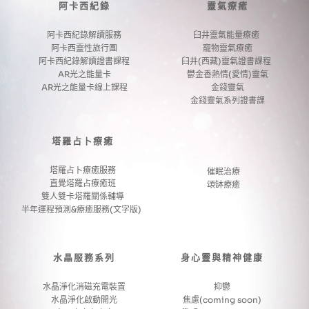
阿卡西紀錄
靈氣療癒
阿卡西紀錄解讀服務
臼井靈氣能量療癒 
阿卡西靈性旅行團
寵物靈氣療癒
阿卡西紀錄解讀證書課程
臼井(西藏)靈氣證書課程 
AR光之能量卡
鬱金香熱情(愛情)靈氣
AR光之能量卡線上課程
金錢靈氣
金錢靈氣系列證書課
塔羅占卜療癒
塔羅占卜療癒服務
催眠治療
直覺塔羅占療癒班
頌缽療癒
雙人雙卡塔羅關係輔導
半年運程預測&療癒服務(文字版) 
水晶服務系列
身心靈與精神健康
水晶淨化消磁充電裝置
抑鬱
水晶淨化啟動開光
焦慮(coming soon)