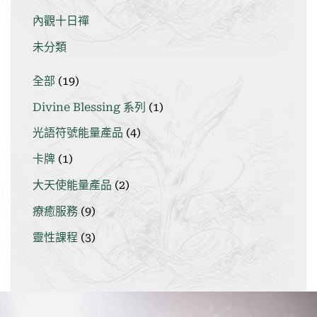
內觀十日禪
未分類
19
全部
19
個
1
Divine Blessing 系列
1
產
個
品
4
光語符號能量產品
4
產
個
品
1
卡牌
1
產
個
品
2
大天使能量產品
2
產
個
品
9
療癒服務
9
產
個
品
3
靈性課程
3
產
個
品
產
品