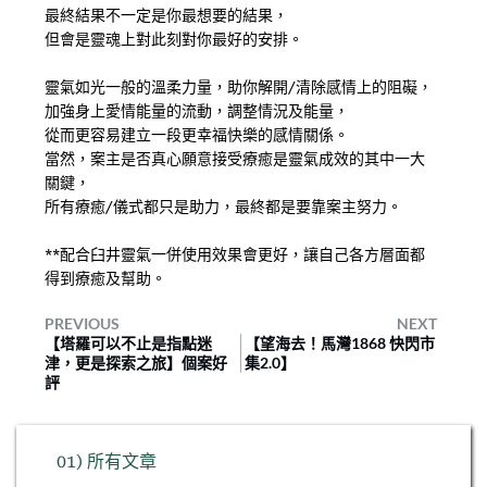
最終結果不一定是你最想要的結果，
但會是靈魂上對此刻對你最好的安排。
靈氣如光一般的溫柔力量，助你解開/清除感情上的阻礙，
加強身上愛情能量的流動，調整情況及能量，
從而更容易建立一段更幸福快樂的感情關係。⠀
當然，案主是否真心願意接受療癒是靈氣成效的其中一大
關鍵，
所有療癒/儀式都只是助力，最終都是要靠案主努力。
**配合臼井靈氣一併使用效果會更好，讓自己各方層面都
得到療癒及幫助。
PREVIOUS
NEXT
【塔羅可以不止是指點迷
【望海去！馬灣1868 快閃市
津，更是探索之旅】個案好
集2.0】
評
01) 所有文章