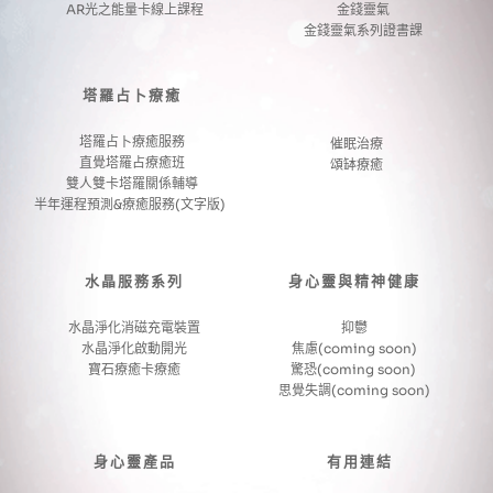
AR光之能量卡線上課程
金錢靈氣
金錢靈氣系列證書課
塔羅占卜療癒
塔羅占卜療癒服務
催眠治療
直覺塔羅占療癒班
頌缽療癒
雙人雙卡塔羅關係輔導
半年運程預測&療癒服務(文字版) 
水晶服務系列
身心靈與精神健康
水晶淨化消磁充電裝置
抑鬱
水晶淨化啟動開光
焦慮(coming soon)
寶石療癒卡療癒
驚恐(coming soon) 
思覺失調(coming soon)
身心靈產品
有用連結