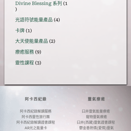
Divine Blessing 系列
1
產
1
品
個
4
光語符號能量產品
4
產
個
1
品
卡牌
1
產
個
品
2
大天使能量產品
2
產
個
品
9
療癒服務
9
產
個
品
3
靈性課程
3
產
個
品
產
品
阿卡西紀錄
靈氣療癒
阿卡西紀錄解讀服務
臼井靈氣能量療癒 
阿卡西靈性旅行團
寵物靈氣療癒
阿卡西紀錄解讀證書課程
臼井(西藏)靈氣證書課程 
AR光之能量卡
鬱金香熱情(愛情)靈氣