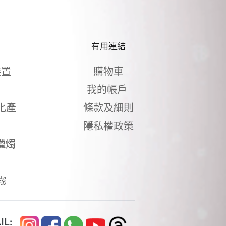
有用連結
裝置
購物車
我的帳戶 
化產
條款及細則
隱私權政策
量蠟燭
霧 
L: 