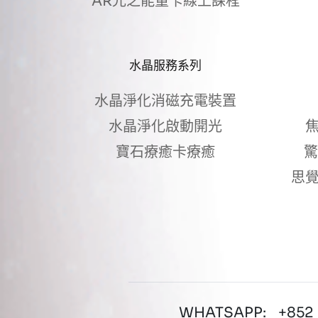
AR光之能量卡線上課程
水晶服務系列
水晶淨化消磁充電裝置
水晶淨化啟動開光
焦
寶石療癒卡療癒
驚
思覺
WHATSAPP: +852 