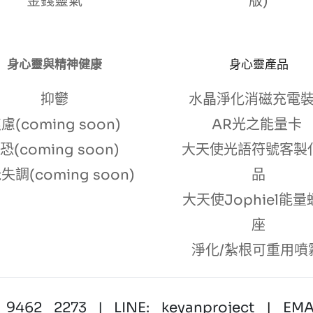
金錢靈氣
版)
身心靈與精神健康
身心靈產品
抑鬱
水晶淨化消磁充電
慮(coming soon)
AR光之能量卡
恐(coming soon) 
大天使光語符號客製
失調(coming soon)
品
大天使Jophiel能
座
淨化/紮根可重用噴
9462 2273 | LINE: keyanproject
 | 
EMAI