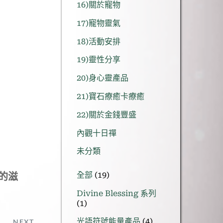
16)關於寵物
17)寵物靈氣
18)活動安排
19)靈性分享
20)身心靈產品
21)寶石療癒卡療癒
22)關於金錢豐盛
內觀十日禪
未分類
19
全部
19
的滋
個
Divine Blessing 系列
產
1
1
品
個
4
光語符號能量產品
4
NEXT