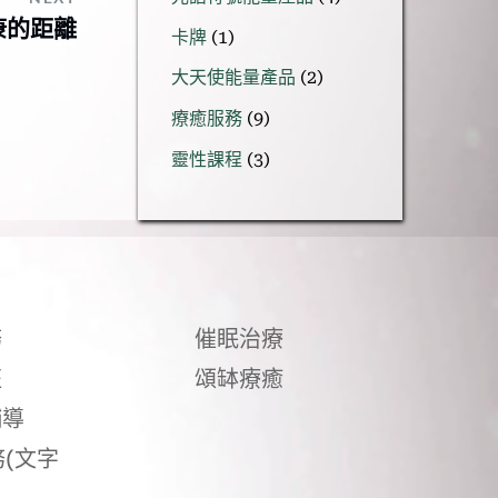
產
個
康的距離
1
品
卡牌
1
產
個
品
2
大天使能量產品
2
產
個
品
9
療癒服務
9
產
個
品
3
靈性課程
3
產
個
品
產
品
務
催眠治療
班
頌缽療癒
輔導
(文字