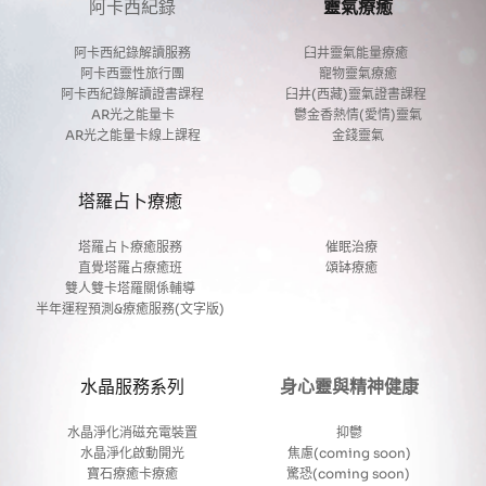
阿卡西紀錄
靈氣療癒
阿卡西紀錄解讀服務
臼井靈氣能量療癒 
阿卡西靈性旅行團
寵物靈氣療癒
阿卡西紀錄解讀證書課程
臼井(西藏)靈氣證書課程 
AR光之能量卡
鬱金香熱情(愛情)靈氣
AR光之能量卡線上課程
金錢靈氣
塔羅占卜療癒
塔羅占卜療癒服務
催眠治療
直覺塔羅占療癒班
頌缽療癒
雙人雙卡塔羅關係輔導
半年運程預測&療癒服務(文字版)
水晶服務系列
身心靈與精神健康
水晶淨化消磁充電裝置
抑鬱
水晶淨化啟動開光
焦慮(coming soon)
寶石療癒卡療癒
驚恐(coming soon) 