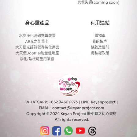
思覺失調(coming soon)
身心靈產品
有用連結
水晶淨化消磁充電裝置
購物車
AR光之能量卡
我的帳戶 
大天使光語符號客製化產品
條款及細則
大天使Jophiel能量蠟燭座
隱私權政策
淨化/紮根可重用噴霧 
WHATSAPP: +852 9462 2273 | LINE: keyanproject
 | 
EMAIL: contact@keyanproject.com 
Copyright © 2024 
Keyan Project 殷小妹之初心契約 
All rights reserved.