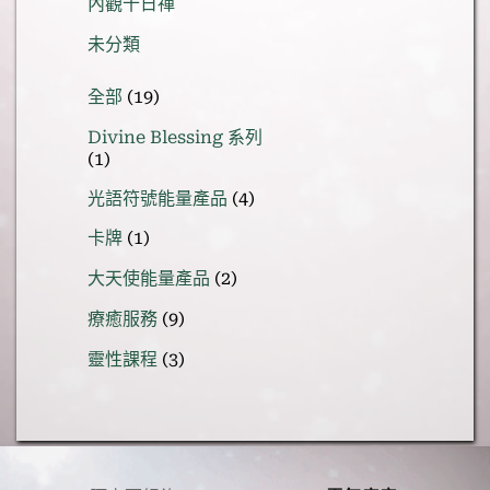
內觀十日禪
未分類
19
全部
19
個
Divine Blessing 系列
產
1
1
品
個
4
光語符號能量產品
4
產
個
1
品
卡牌
1
產
個
品
2
大天使能量產品
2
產
個
品
9
療癒服務
9
產
個
品
3
靈性課程
3
產
個
品
產
品