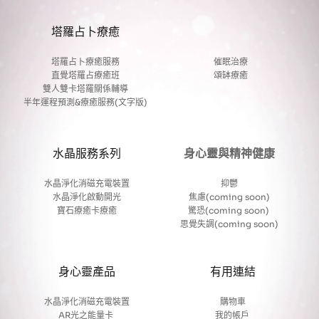
塔羅占卜療癒
塔羅占卜療癒服務
催眠治療
直覺塔羅占療癒班
頌缽療癒
雙人雙卡塔羅關係輔導
半年運程預測&療癒服務(文字版)
水晶服務系列
身心靈與精神健康
水晶淨化消磁充電裝置
抑鬱
水晶淨化啟動開光
焦慮(coming soon)
寶石療癒卡療癒
驚恐(coming soon) 
思覺失調(coming soon)
身心靈產品
有用連結
水晶淨化消磁充電裝置
購物車
AR光之能量卡
我的帳戶 