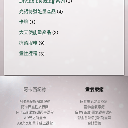
Divine Blessing 系列
1
產
個
品
4
光語符號能量產品
4
產
個
品
1
卡牌
1
產
個
品
2
大天使能量產品
2
產
個
品
9
療癒服務
9
產
個
品
3
靈性課程
3
產
個
品
產
品
阿卡西紀錄
靈氣療癒
阿卡西紀錄解讀服務
臼井靈氣能量療癒 
阿卡西靈性旅行團
寵物靈氣療癒
阿卡西紀錄解讀證書課程
臼井(西藏)靈氣證書課程 
AR光之能量卡
鬱金香熱情(愛情)靈氣
AR光之能量卡線上課程
金錢靈氣