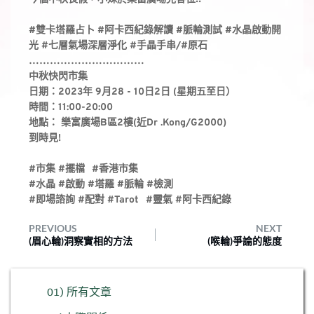
#雙卡塔羅占卜
#阿卡西紀錄解讀
#脈輪測試
#水晶啟動開
光
#七層氣場深層淨化
#手晶手串
/
#原石
……………………………⠀⠀⠀⠀⠀
中秋快閃市集
日期：2023年 9月28 - 10日2日 (星期五至日）
時間：11:00-20:00
地點： 樂富廣場B區2樓(近Dr .Kong/G2000)
到時見! ⠀⠀⠀⠀⠀⠀⠀
⠀⠀⠀⠀⠀⠀
#市集
#擺檔
⠀
#香港市集
⠀⠀⠀⠀⠀
#水晶
#啟動
#塔羅
#脈輪
#檢測
#即場諮詢
#配對
#Tarot
⠀
#靈氣
#阿卡西紀錄
PREVIOUS
NEXT
(眉心輪)洞察實相的方法
(喉輪)爭論的態度
01) 所有文章