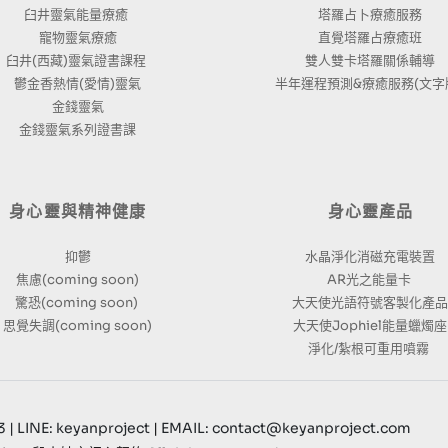
臼井靈氣能量療癒 
塔羅占卜療癒服務
寵物靈氣療癒
直覺塔羅占療癒班
臼井(西藏)靈氣證書課程 
雙人雙卡塔羅關係輔導
鬱金香熱情(愛情)靈氣
半年運程預測&療癒服務(文字版
金錢靈氣
金錢靈氣系列證書課
身心靈與精神健康
身心靈產品
抑鬱
水晶淨化消磁充電裝置
焦慮(coming soon)
AR光之能量卡 
驚恐(coming soon) 
大天使光語符號客製化產
思覺失調(coming soon)
大天使Jophiel能量蠟燭座
淨化/紮根可重用噴霧 
| LINE: keyanproject
 | 
EMAIL: contact@keyanproject.com 