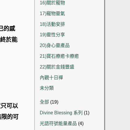
16)關於寵物
17)寵物靈氣
18)活動安排
己的感
19)靈性分享
也終於能
20)身心靈產品
21)寶石療癒卡療癒
22)關於金錢豐盛
內觀十日禪
未分類
19
全部
19
定只可以
個
1
Divine Blessing 系列
1
產
無限的可
個
品
4
光語符號能量產品
4
產
個