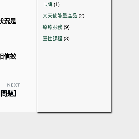
品
1
卡牌
1
產
個
品
2
大天使能量產品
2
產
狀況是
個
品
9
療癒服務
9
產
個
品
3
靈性課程
3
產
個
品
產
相信效
品
NEXT
間問題】