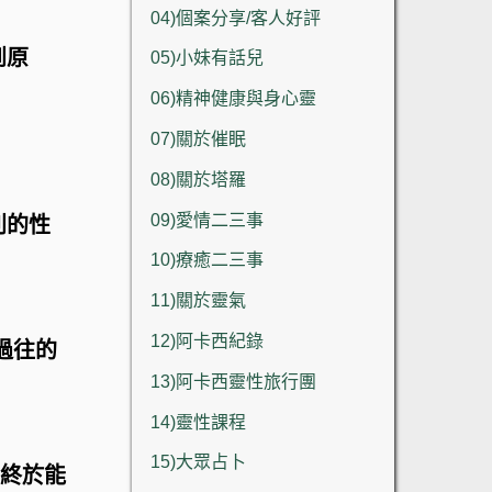
04)個案分享/客人好評
到原
05)小妹有話兒
06)精神健康與身心靈
07)關於催眠
08)關於塔羅
09)愛情二三事
利的性
10)療癒二三事
11)關於靈氣
12)阿卡西紀錄
過往的
13)阿卡西靈性旅行團
14)靈性課程
15)大眾占卜
，終於能