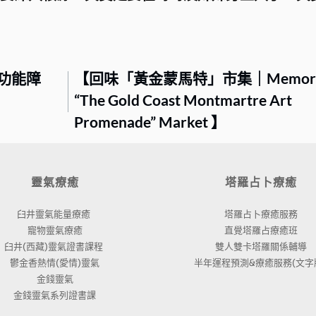
功能障
【回味「黃金蒙馬特」市集｜Memories
“The Gold Coast Montmartre Art
Promenade” Market 】
靈氣療癒
塔羅占卜療癒
臼井靈氣能量療癒 
塔羅占卜療癒服務
寵物靈氣療癒
直覺塔羅占療癒班
臼井(西藏)靈氣證書課程 
雙人雙卡塔羅關係輔導
鬱金香熱情(愛情)靈氣
半年運程預測&療癒服務(文字版
金錢靈氣
金錢靈氣系列證書課