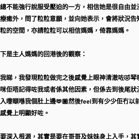
總不能強行說服受壓迫的一方，相信她是很自由並
療癒外，問了粒粒意願，並向她表示，會將狀況告
粒的空間，亦請粒粒可以相信媽媽，倚靠媽媽。
下是主人媽媽的回港後的觀察：
我睇，我發現粒粒做完之後感覺上眼神清澈咗🤣琴
咪佢唔記得咗我或者係其他因素，但係去到後尾狀
嚟瞓喺我個肚上邊🫶🏽然後feel到有少少佢冇以
感覺上明顯好咗。
要深入根源，其實是要在哥哥及妹妹身上入手，其