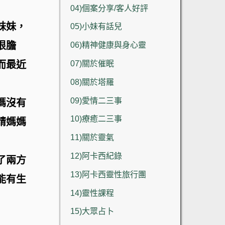
04)個案分享/客人好評
妹妹，
05)小妹有話兒
很膽
06)精神健康與身心靈
07)關於催眠
而最近
08)關於塔羅
09)愛情二三事
媽沒有
10)療癒二三事
請媽媽
11)關於靈氣
12)阿卡西紀錄
了兩方
13)阿卡西靈性旅行團
能有生
14)靈性課程
15)大眾占卜