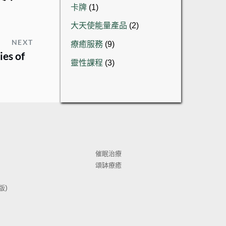
品
1
卡牌
1
產
個
品
2
大天使能量產品
2
產
個
品
9
NEXT
療癒服務
9
產
個
 of
品
3
靈性課程
3
產
個
品
產
品
催眠治療
頌缽療癒
) 