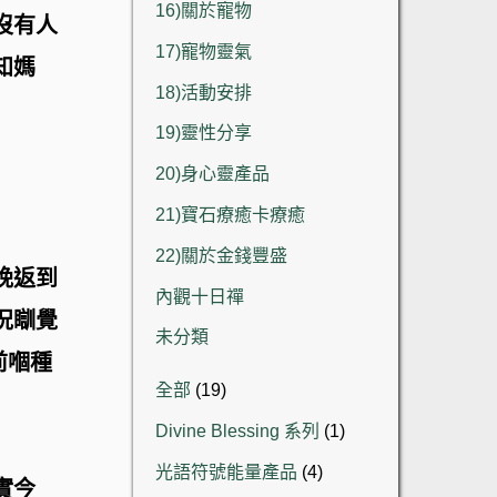
16)關於寵物
沒有人
17)寵物靈氣
知媽
18)活動安排
19)靈性分享
20)身心靈產品
21)寶石療癒卡療癒
22)關於金錢豐盛
晚返到
內觀十日禪
況瞓覺
未分類
前嗰種
19
全部
19
個
1
Divine Blessing 系列
1
產
個
品
4
光語符號能量產品
4
產
實今
個