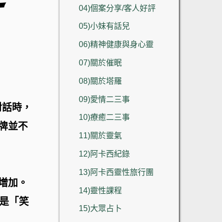
04)個案分享/客人好評
05)小妹有話兒
06)精神健康與身心靈
07)關於催眠
08)關於塔羅
09)愛情二三事
對話時，
10)療癒二三事
牌並不
11)關於靈氣
12)阿卡西紀錄
13)阿卡西靈性旅行團
增加。
14)靈性課程
是「笑
15)大眾占卜