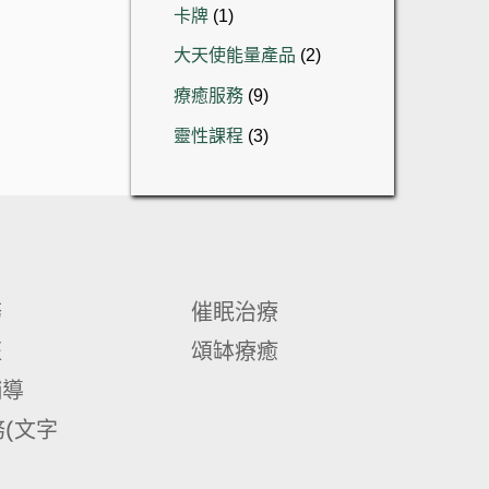
品
1
卡牌
1
產
個
品
2
大天使能量產品
2
產
個
品
9
療癒服務
9
產
個
品
3
靈性課程
3
產
個
品
產
品
務
催眠治療
班
頌缽療癒
輔導
(文字