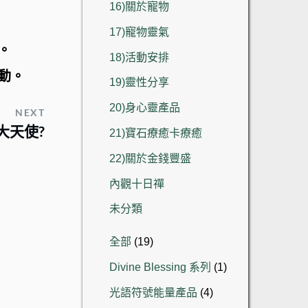
16)關於寵物
17)寵物靈氣
。
18)活動安排
動。
19)靈性分享
20)身心靈產品
NEXT
大天使?
21)寶石療癒卡療癒
22)關於金錢豐盛
內觀十日禪
未分類
19
全部
19
個
1
Divine Blessing 系列
1
產
個
品
4
光語符號能量產品
4
產
個