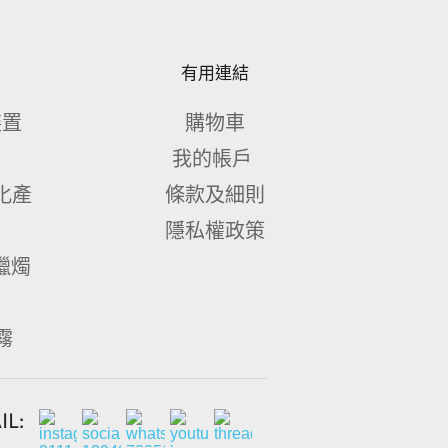
有用連結
裝置
購物車
我的帳戶 
化產
條款及細則
隱私權政策
量蠟燭
霧 
L: 