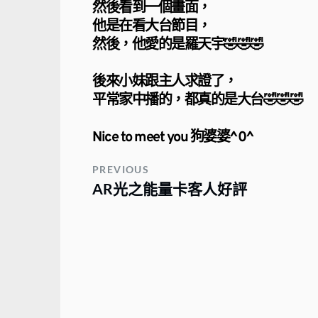
然後看到一個畫面，
他是在看大台節目，
然後，他愛的是羅天宇🤣🤣🤣
後來小妹跟主人求證了，
平常家中播的，都真的是大台🤣🤣🤣
Nice to meet you 狗婆婆^0^
PREVIOUS
AR光之能量卡客人好評