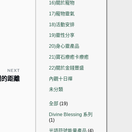
16)關於寵物
17)寵物靈氣
18)活動安排
19)靈性分享
20)身心靈產品
21)寶石療癒卡療癒
22)關於金錢豐盛
NEXT
間的距離
內觀十日禪
未分類
19
全部
19
個
Divine Blessing 系列
產
1
1
品
個
4
光語符號能量產品
4