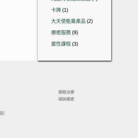
產
個
1
品
卡牌
1
產
個
品
2
大天使能量產品
2
產
個
品
9
療癒服務
9
產
個
品
3
靈性課程
3
產
個
品
產
品
催眠治療
頌缽療癒
) 