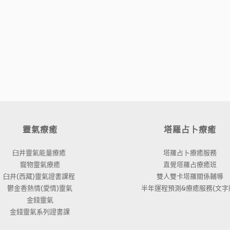
靈氣療癒
塔羅占卜療癒
臼井靈氣能量療癒 
塔羅占卜療癒服務
寵物靈氣療癒
直覺塔羅占療癒班
臼井(西藏)靈氣證書課程 
雙人雙卡塔羅關係輔導
鬱金香熱情(愛情)靈氣
半年運程預測&療癒服務(文字版
金錢靈氣
金錢靈氣系列證書課