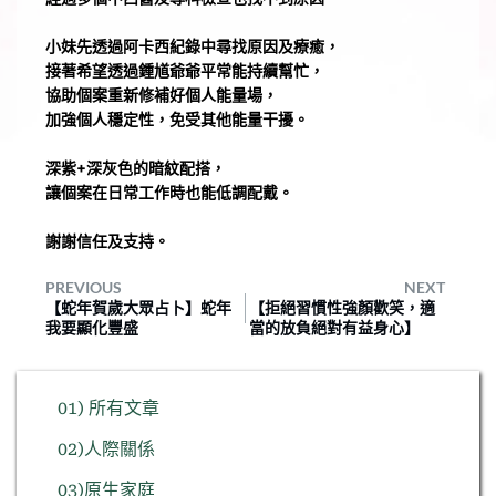
小妹先透過阿卡西紀錄中尋找原因及療癒，
接著希望透過鍾馗爺爺平常能持續幫忙，
協助個案重新修補好個人能量場，
加強個人穩定性，免受其他能量干擾。
深紫+深灰色的暗紋配搭，
讓個案在日常工作時也能低調配戴。
謝謝信任及支持。
PREVIOUS
NEXT
【蛇年賀歲大眾占卜】蛇年
【拒絕習慣性強顏歡笑，適
我要顯化豐盛
當的放負絕對有益身心】
01) 所有文章
02)人際關係
03)原生家庭