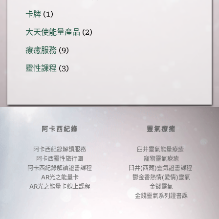
個
品
1
卡牌
1
產
個
品
2
大天使能量產品
2
產
個
品
9
療癒服務
9
產
個
品
3
靈性課程
3
產
個
品
產
品
阿卡西紀錄
靈氣療癒
阿卡西紀錄解讀服務
臼井靈氣能量療癒 
阿卡西靈性旅行團
寵物靈氣療癒
阿卡西紀錄解讀證書課程
臼井(西藏)靈氣證書課程 
AR光之能量卡
鬱金香熱情(愛情)靈氣
AR光之能量卡線上課程
金錢靈氣
金錢靈氣系列證書課