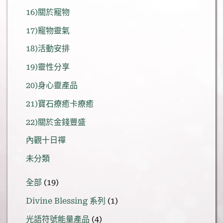
16)關於寵物
17)寵物靈氣
18)活動安排
19)靈性分享
20)身心靈產品
21)寶石療癒卡療癒
22)關於金錢豐盛
內觀十日禪
未分類
19
全部
19
個
1
Divine Blessing 系列
1
產
個
品
4
光語符號能量產品
4
產