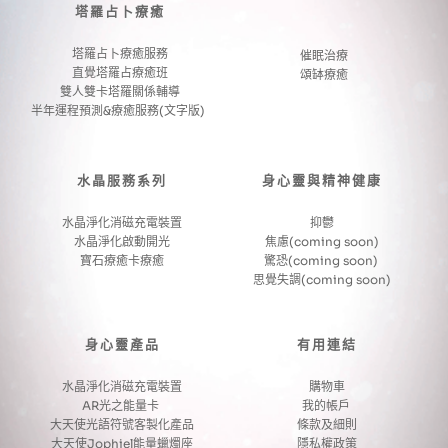
塔羅占卜療癒
塔羅占卜療癒服務
催眠治療
直覺塔羅占療癒班
頌缽療癒
雙人雙卡塔羅關係輔導
半年運程預測&療癒服務(文字版) 
水晶服務系列
身心靈與精神健康
水晶淨化消磁充電裝置
抑鬱
水晶淨化啟動開光
焦慮(coming soon)
寶石療癒卡療癒
驚恐(coming soon) 
思覺失調(coming soon)
身心靈產品
有用連結
水晶淨化消磁充電裝置
購物車
AR光之能量卡 
我的帳戶 
大天使光語符號客製化產品
條款及細則
大天使Jophiel能量蠟燭座
隱私權政策