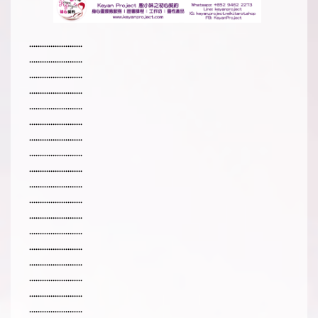
.........................
.........................
.........................
.........................
.........................
.........................
.........................
.........................
.........................
.........................
.........................
.........................
.........................
.........................
.........................
.........................
.........................
.........................