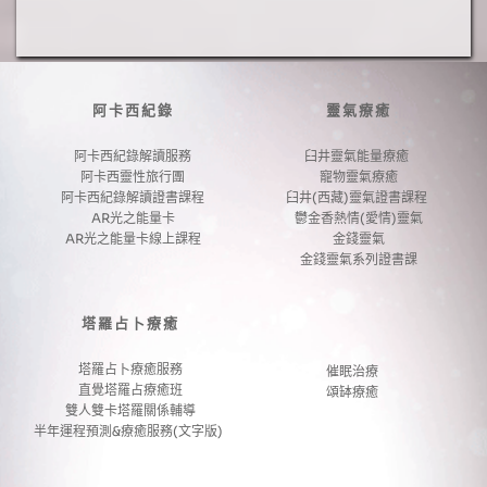
品
產
品
阿卡西紀錄
靈氣療癒
阿卡西紀錄解讀服務
臼井靈氣能量療癒 
阿卡西靈性旅行團
寵物靈氣療癒
阿卡西紀錄解讀證書課程
臼井(西藏)靈氣證書課程 
AR光之能量卡
鬱金香熱情(愛情)靈氣
AR光之能量卡線上課程
金錢靈氣
金錢靈氣系列證書課
塔羅占卜療癒
塔羅占卜療癒服務
催眠治療
直覺塔羅占療癒班
頌缽療癒
雙人雙卡塔羅關係輔導
半年運程預測&療癒服務(文字版) 