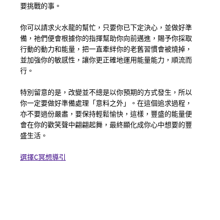
要挑戰的事。
你可以請求火水龍的幫忙，只要你已下定決心，並做好準
備，祂們便會根據你的指揮幫助你向前邁進，賜予你採取
行動的動力和能量，把一直牽絆你的老舊習慣會被燒掉，
並加強你的敏感性，讓你更正確地運用能量能力，順流而
行。
特別留意的是，改變並不總是以你預期的方式發生，所以
你一定要做好準備處理「意料之外」。在這個追求過程，
亦不要過份嚴肅，要保持輕鬆愉快，這樣，豐盛的能量便
會在你的歡笑聲中翩翩起舞，最終顯化成你心中想要的豐
盛生活。
選擇C冥想導引