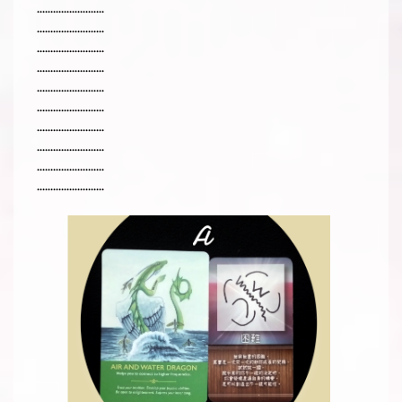
.........................
.........................
.........................
.........................
.........................
.........................
.........................
.........................
.........................
.........................