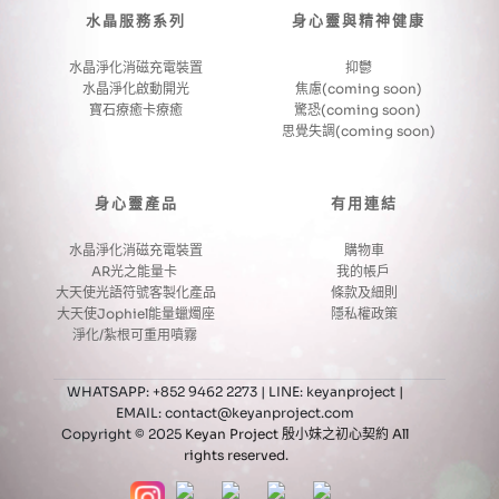
水晶服務系列
身心靈與精神健康
水晶淨化消磁充電裝置
抑鬱
水晶淨化啟動開光
焦慮(coming soon)
寶石療癒卡療癒
驚恐(coming soon) 
思覺失調(coming soon)
身心靈產品
有用連結
水晶淨化消磁充電裝置
購物車
AR光之能量卡 
我的帳戶 
大天使光語符號客製化產品
條款及細則
大天使Jophiel能量蠟燭座
隱私權政策
淨化/紮根可重用噴霧 
WHATSAPP: +852 9462 2273 | LINE: keyanproject
 | 
EMAIL: contact@keyanproject.com 
Copyright © 2025 
Keyan Project 殷小妹之初心契約 All 
rights reserved.