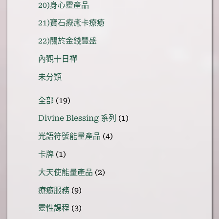
20)身心靈產品
21)寶石療癒卡療癒
22)關於金錢豐盛
內觀十日禪
未分類
19
全部
19
個
1
Divine Blessing 系列
1
產
個
品
4
光語符號能量產品
4
產
個
品
1
卡牌
1
產
個
品
2
大天使能量產品
2
產
個
品
9
療癒服務
9
產
個
品
3
靈性課程
3
產
個