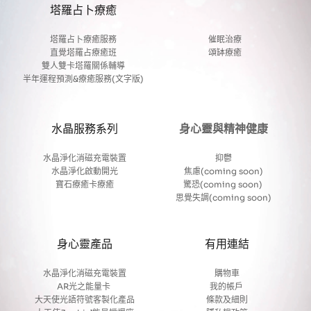
塔羅占卜療癒
塔羅占卜療癒服務
催眠治療
直覺塔羅占療癒班
頌缽療癒
雙人雙卡塔羅關係輔導
半年運程預測&療癒服務(文字版)
水晶服務系列
身心靈與精神健康
水晶淨化消磁充電裝置
抑鬱
水晶淨化啟動開光
焦慮(coming soon)
寶石療癒卡療癒
驚恐(coming soon) 
思覺失調(coming soon)
身心靈產品
有用連結
水晶淨化消磁充電裝置
購物車
AR光之能量卡
我的帳戶 
大天使光語符號客製化產品
條款及細則