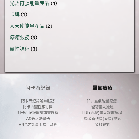
品
4
光語符號能量產品
4
產
個
品
1
卡牌
1
產
個
品
2
大天使能量產品
2
產
個
品
9
療癒服務
9
產
個
品
3
靈性課程
3
產
個
品
產
品
阿卡西紀錄
靈氣療癒
阿卡西紀錄解讀服務
臼井靈氣能量療癒 
阿卡西靈性旅行團
寵物靈氣療癒
阿卡西紀錄解讀證書課程
臼井(西藏)靈氣證書課程 
AR光之能量卡
鬱金香熱情(愛情)靈氣
AR光之能量卡線上課程
金錢靈氣