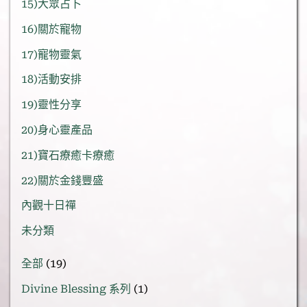
15)大眾占卜
16)關於寵物
17)寵物靈氣
18)活動安排
19)靈性分享
20)身心靈產品
21)寶石療癒卡療癒
22)關於金錢豐盛
內觀十日禪
未分類
19
全部
19
個
1
Divine Blessing 系列
1
產
個