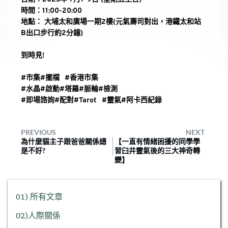
時間：11:00-20:00
地點： 大埔太和廣場一期2樓(元氣壽司對出，港鐵太和站
B出口步行約2分鐘)
到時見! ⠀⠀⠀⠀⠀⠀⠀
⠀⠀⠀⠀⠀⠀
#市集#擺檔
⠀
#香港市集
⠀⠀⠀⠀⠀
#水晶#啟動#塔羅#脈輪#檢測
#即場諮詢#配對#Tarot
⠀
#靈氣#阿卡西紀錄
PREVIOUS
NEXT
為什麼貓主子跟爸爸關係總
【一直有情緒困擾的同學學
是不好?
習臼井靈氣後的三大神奇轉
變】
01) 所有文章
02)人際關係