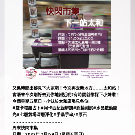
又係時間出黎見下大家喇！今次再去新地方……..太和站！
會唔會今次剛好去到你地附近呢?有時間就黎探下小妹啦！
今個星期五至日，小妹於太和廣場見各位!
#雙卡塔羅占卜#阿卡西紀錄解讀#脈輪測試#水晶啟動開
光#七層氣場深層淨化#手晶手串
/
#原石
……………………………⠀⠀⠀⠀⠀
周末快閃市集
日期：2023年 7月7-9日 (星期五至日）