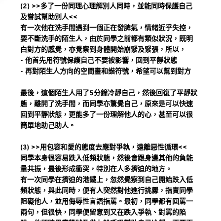
(2) >>多了一份同理心理解別人同時，並能同時保護自己
及嘗試幫助別人<<
有一次他在洗手間遇到一個正在發脾氣，情緒近乎失控，
要不斷洗手的陌生人，由於同學之前都有類似狀況，既明
白對方的感覺，亦覺察到身體開始崩緊及緊張，所以，
- 他首先用符號保護自己不要被影響，回到平靜狀態
- 再對陌生人方向的空間畫和諧符號，希望可以幫到對方
最後，這個陌生人用了5分鐘冷靜自己，然後回復了平靜狀
態，離開了洗手間，而同學亦驚覺自己，原來是可以快速
回到平靜狀態，更能多了一份理解他人的心，甚至可以很
簡單地助己助人。
(3) >>用包容和愛的態度去應對爭執，遠離惡性循環<<
同學本身很容易跌入低頻狀態，然後會跟身邊其他的負能
量共振，最後形成衝突，特別在人多擠迫的地方。
有一次同學在擠迫的港鐵上，忽然覺察到自己開始跌入低
頻狀態，與此同時，便有人突然對他進行挑釁，指責同學
阻礙他人，並用侮辱性言語指罵。最初，同學都有回罵一
兩句，但很快，同學便留意到又在跌入爭執、對罵的陷