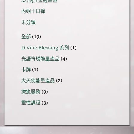
22)關於金錢豐盛
內觀十日禪
未分類
19
全部
19
個
1
Divine Blessing 系列
1
產
個
品
4
光語符號能量產品
4
產
個
品
1
卡牌
1
產
個
品
2
大天使能量產品
2
產
個
品
9
療癒服務
9
產
個
品
3
靈性課程
3
產
個
品
產
品