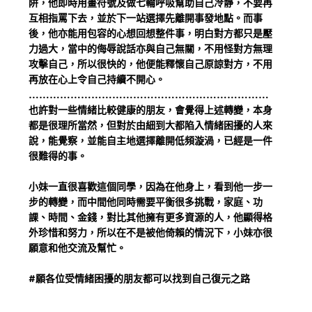
阱，他即時用畫符號及做七輪呼吸幫助自己冷靜，不要再
互相指罵下去，並於下一站選擇先離開事發地點。而事
後，他亦能用包容的心想回想整件事，明白對方都只是壓
力過大，當中的侮辱說話亦與自己無關，不用怪對方無理
攻擊自己，所以很快的，他便能釋懷自己原諒對方，不用
再放在心上令自己持續不開心。
……………………………………………………………
也許對一些情緒比較健康的朋友，會覺得上述轉變，本身
都是很理所當然，但對於由細到大都陷入情緒困擾的人來
說，能覺察，並能自主地選擇離開低頻漩渦，已經是一件
很難得的事。
小妹一直很喜歡這個同學，因為在他身上，看到他一步一
步的轉變，而中間他同時需要平衡很多挑戰，家庭、功
課、時間、金錢，對比其他擁有更多資源的人，他顯得格
外珍惜和努力，所以在不是被他倚賴的情況下，小妹亦很
願意和他交流及幫忙。
#願各位受情緒困擾的朋友都可以找到自己復元之路