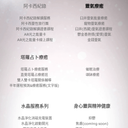
阿卡西紀錄
靈氣療癒
阿卡西紀錄解讀服務
臼井靈氣能量療癒 
阿卡西靈性旅行團
寵物靈氣療癒
阿卡西紀錄解讀證書課程
臼井(西藏)靈氣證書課程 
AR光之能量卡
鬱金香熱情(愛情)靈氣
AR光之能量卡線上課程
金錢靈氣
塔羅占卜療癒
塔羅占卜療癒服務
催眠治療
直覺塔羅占療癒班
頌缽療癒
雙人雙卡塔羅關係輔導
半年運程預測&療癒服務(文字版)
水晶服務系列
身心靈與精神健康
水晶淨化消磁充電裝置
抑鬱
水晶淨化啟動開光
焦慮(coming soon)