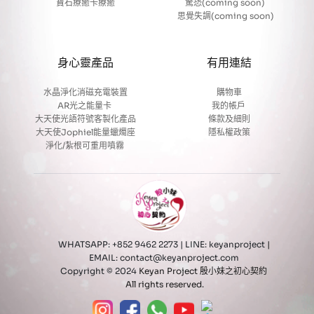
寶石療癒卡療癒
驚恐(coming soon) 
思覺失調(coming soon)
身心靈產品
有用連結
水晶淨化消磁充電裝置
購物車
AR光之能量卡
我的帳戶 
大天使光語符號客製化產品
條款及細則
大天使Jophiel能量蠟燭座
隱私權政策
淨化/紮根可重用噴霧 
WHATSAPP: +852 9462 2273 | LINE: keyanproject
 | 
EMAIL: contact@keyanproject.com 
Copyright © 2024 
Keyan Project 殷小妹之初心契約 
All rights reserved.