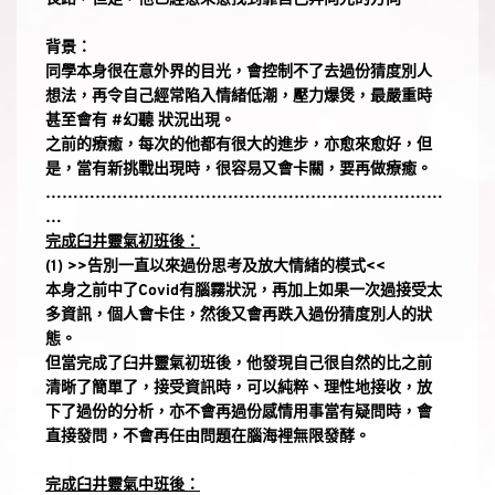
背景：
同學本身很在意外界的目光，會控制不了去過份猜度別人
想法，再令自己經常陷入情緒低潮，壓力爆煲，最嚴重時
甚至會有 
#幻聽
 狀況出現。
之前的療癒，每次的他都有很大的進步，亦愈來愈好，但
是，當有新挑戰出現時，很容易又會卡關，要再做療癒。
………………………………………………………………
…
完成臼井靈氣初班後：
(1) >>告別一直以來過份思考及放大情緒的模式<<
本身之前中了Covid有腦霧狀況，再加上如果一次過接受太
多資訊，個人會卡住，然後又會再跌入過份猜度別人的狀
態。
但當完成了臼井靈氣初班後，他發現自己很自然的比之前
清晰了簡單了，接受資訊時，可以純粹、理性地接收，放
下了過份的分析，亦不會再過份感情用事當有疑問時，會
直接發問，不會再任由問題在腦海裡無限發酵。
完成臼井靈氣中班後：