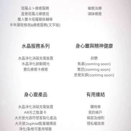
塔羅占卜療癒服務
催眠治療
直覺塔羅占療癒班
頌缽療癒
雙人雙卡塔羅關係輔導
半年運程預測&療癒服務(文字版)
水晶服務系列
身心靈與精神健康
水晶淨化消磁充電裝置
抑鬱
水晶淨化啟動開光
焦慮(coming soon)
寶石療癒卡療癒
驚恐(coming soon) 
思覺失調(coming soon)
身心靈產品
有用連結
水晶淨化消磁充電裝置
購物車
AR光之能量卡
我的帳戶 
大天使光語符號客製化產品
條款及細則
大天使Jophiel能量蠟燭座
隱私權政策
淨化/紮根可重用噴霧 