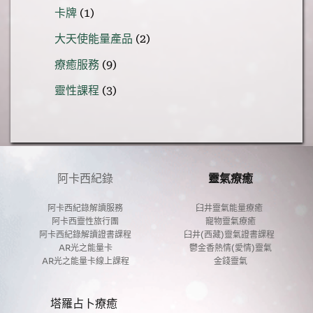
個
品
1
卡牌
1
產
個
品
2
大天使能量產品
2
產
個
品
9
療癒服務
9
產
個
品
3
靈性課程
3
產
個
品
產
品
阿卡西紀錄
靈氣療癒
阿卡西紀錄解讀服務
臼井靈氣能量療癒 
阿卡西靈性旅行團
寵物靈氣療癒
阿卡西紀錄解讀證書課程
臼井(西藏)靈氣證書課程 
AR光之能量卡
鬱金香熱情(愛情)靈氣
AR光之能量卡線上課程
金錢靈氣
塔羅占卜療癒