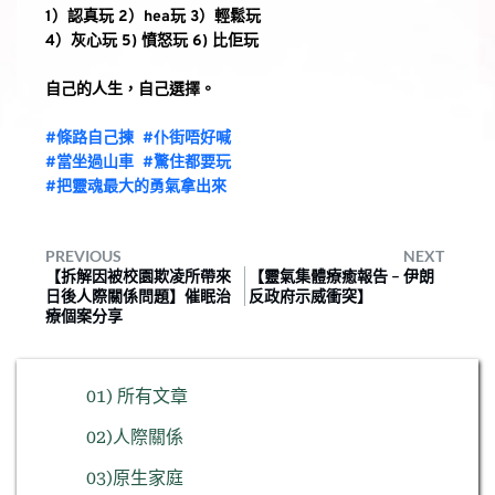
1）認真玩 2）hea玩 3）輕鬆玩
4）灰心玩 5) 憤怒玩 6) 比佢玩
自己的人生，自己選擇。
#條路自己揀  #仆街唔好喊
#當坐過山車  
#
驚住都要玩
#把靈魂最大的勇氣拿出來
PREVIOUS
NEXT
【拆解因被校園欺凌所帶來
【靈氣集體療癒報告 – 伊朗
日後人際關係問題】催眠治
反政府示威衝突】
療個案分享
01) 所有文章
02)人際關係
03)原生家庭