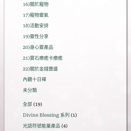
16)關於寵物
17)寵物靈氣
18)活動安排
19)靈性分享
20)身心靈產品
21)寶石療癒卡療癒
22)關於金錢豐盛
內觀十日禪
未分類
19
全部
19
個
1
Divine Blessing 系列
1
產
個
品
4
光語符號能量產品
4
產